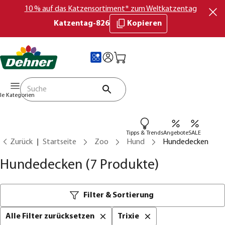
10 % auf das Katzensortiment* zum Weltkatzentag
Katzentag-826
Kopieren
lle Kategorien
Tipps & Trends
Angebote
SALE
Zurück
Startseite
Zoo
Hund
Hundedecken
Hundedecken
(7 Produkte)
Filter & Sortierung
Alle Filter zurücksetzen
Trixie