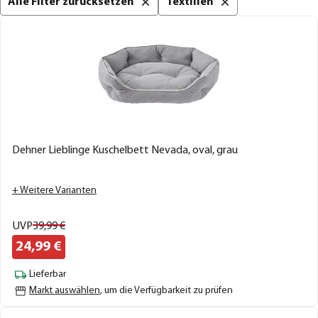
Alle Filter zurücksetzen
Textilien
Dehner Lieblinge Kuschelbett Nevada, oval, grau
+ Weitere Varianten
UVP
39,
99
€
24,
99
€
Lieferbar
Markt auswählen
, um die Verfügbarkeit zu prüfen