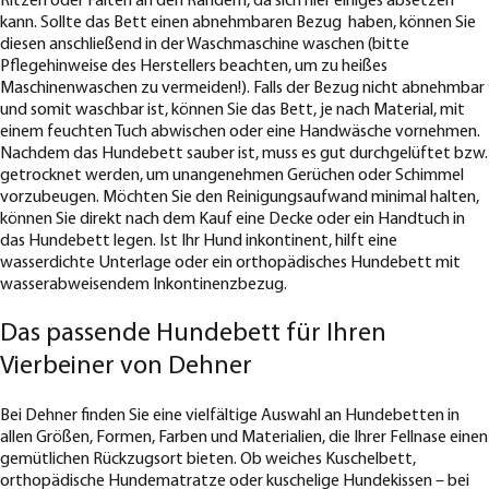
Ritzen oder Falten an den Rändern, da sich hier einiges absetzen
kann. Sollte das Bett einen abnehmbaren Bezug haben, können Sie
diesen anschließend in der Waschmaschine waschen (bitte
Pflegehinweise des Herstellers beachten, um zu heißes
Maschinenwaschen zu vermeiden!). Falls der Bezug nicht abnehmbar
und somit waschbar ist, können Sie das Bett, je nach Material, mit
einem feuchten Tuch abwischen oder eine Handwäsche vornehmen.
Nachdem das Hundebett sauber ist, muss es gut durchgelüftet bzw.
getrocknet werden, um unangenehmen Gerüchen oder Schimmel
vorzubeugen. Möchten Sie den Reinigungsaufwand minimal halten,
können Sie direkt nach dem Kauf eine Decke oder ein Handtuch in
das Hundebett legen. Ist Ihr Hund inkontinent, hilft eine
wasserdichte Unterlage oder ein orthopädisches Hundebett mit
wasserabweisendem Inkontinenzbezug.
Das passende Hundebett für Ihren
Vierbeiner von Dehner
Bei Dehner finden Sie eine vielfältige Auswahl an Hundebetten in
allen Größen, Formen, Farben und Materialien, die Ihrer Fellnase einen
gemütlichen Rückzugsort bieten. Ob weiches Kuschelbett,
orthopädische Hundematratze oder kuschelige Hundekissen – bei