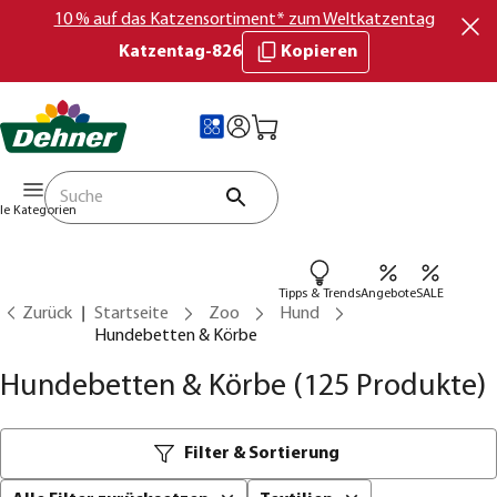
10 % auf das Katzensortiment* zum Weltkatzentag
Katzentag-826
Kopieren
lle Kategorien
Tipps & Trends
Angebote
SALE
Zurück
Startseite
Zoo
Hund
Hundebetten & Körbe
Hundebetten & Körbe
(125 Produkte)
Filter & Sortierung