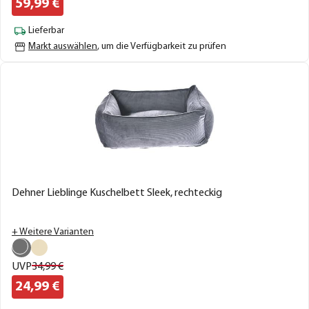
59,
99
€
Lieferbar
Markt auswählen
, um die Verfügbarkeit zu prüfen
Dehner Lieblinge Kuschelbett Sleek, rechteckig
+ Weitere Varianten
UVP
34,
99
€
24,
99
€