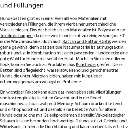
und Füllungen
Hundebetten gibt es in einer Vielzahl von Materialien mit
verschiedenen Füllungen, die Ihrem Vierbeiner unterschiedliche
Vorteile bieten. Eins der beliebtesten Materialien ist Polyester bzw.
Textilmischungen
, da diese weich und leicht zu reinigen sind (bei 30°
in der Waschmaschine, doch auch
Rattan und Rattan-Optik
werden
gerne gewählt, denn das zeitlose Naturmaterial ist atmungsaktiv,
robust und ist in Kombination mit einer passenden
Hundedecke
eine
gute Wahl für Hunde mit sensibler Haut. Möchten Sie einen edleren
Look, können Sie auch zu Produkten aus
Kunstleder
greifen. Diese
Betten sind pflegeleicht, wasserabweisend und geruchsneutral.
Hunde die unter Allergien leiden, haben mit Kunstleder
erfahrungsgemäß am wenigsten Probleme.
Ein wichtiger Faktor kann auch das Innenleben sein. Vliesfüllungen
sind kostengünstig, leicht im Gewicht und in der Regel
maschinenwaschbar, während Memory-Schaum druckentlastend
und orthopädisch ist und deshalb eine beliebte Wahl für ältere
Hunde oder solche mit Gelenkproblemen darstellt. Viskoelastischer
Schaum ist eine besonders hochwertige Füllung, stützt Gelenke und
Wirbelsäule, fördert die Durchblutung und kann so ebenfalls effektiv