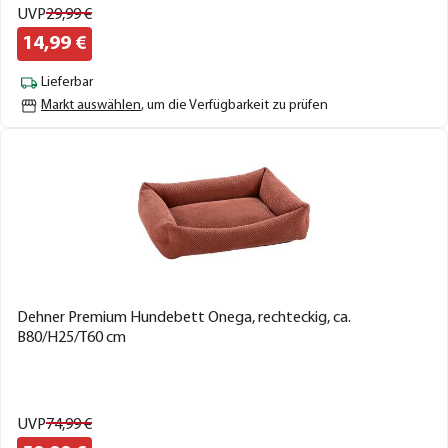
UVP
29,
99
€
14,
99
€
Lieferbar
Markt auswählen
, um die Verfügbarkeit zu prüfen
Dehner Premium Hundebett Onega, rechteckig, ca.
B80/H25/T60 cm
UVP
74,
99
€