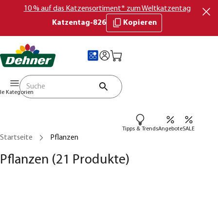
10 % auf das Katzensortiment* zum Weltkatzentag
Katzentag-826
Kopieren
lle Kategorien
Tipps & Trends
Angebote
SALE
Startseite
Pflanzen
Pflanzen
(21 Produkte)