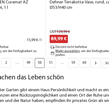
EN Curamat AZ
Dehner Terrakotta-Vase, rund, ca
, 1 l
Ø53/H40 cm
UVP
129,
99
€
89,
99
€
15,
99
€ / l
eferbar
Derzeit nicht lieferbar
n
, um die Verfügbarkeit zu
Markt auswählen
, um die Verfügbarke
prüfen
2
…
49
50
51
…
59
60
achen das Leben schön
ter Garten gibt einem Haus Persönlichkeit und macht es ei
nzen eine Rückzugsmöglichkeit und einen Ort der Ruhe und
en und der Natur haben, empfinden ihr privates Grün als wi