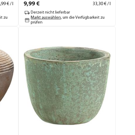
9,
99
€
,
99
€ / l
33,
30
€ / l
Derzeit nicht lieferbar
it zu
Markt auswählen
, um die Verfügbarkeit zu
prüfen