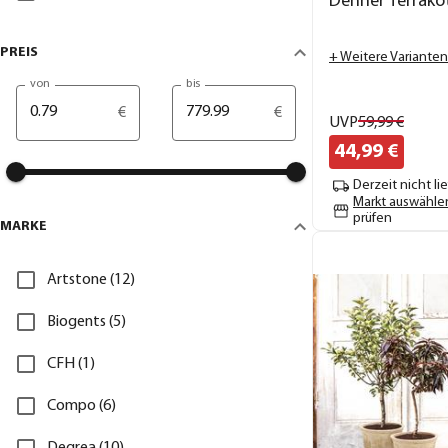
Dehner Terrakot
PREIS
+ Weitere Varianten
von
bis
€
€
UVP
59,
99
€
44,
99
€
Derzeit nicht li
Markt auswähle
prüfen
MARKE
Artstone (12)
Biogents (5)
CFH (1)
Compo (6)
Degrea (10)