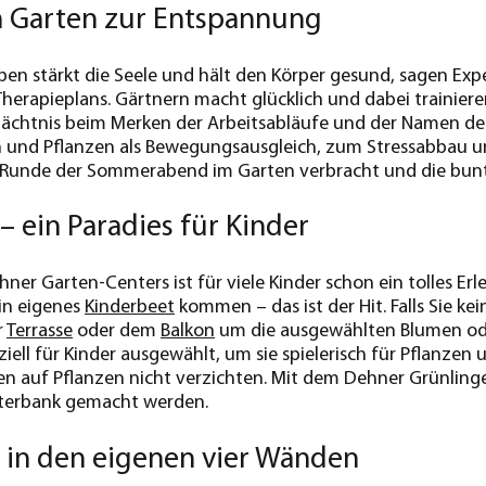
m Garten zur Entspannung
en stärkt die Seele und hält den Körper gesund, sagen Exper
 Therapieplans. Gärtnern macht glücklich und dabei trainie
dächtnis beim Merken der Arbeitsabläufe und der Namen de
n und Pflanzen als Bewegungsausgleich, zum Stressabbau u
er Runde der Sommerabend im Garten verbracht und die bun
– ein Paradies für Kinder
ner Garten-Centers ist für viele Kinder schon ein tolles Erl
ein eigenes
Kinderbeet
kommen – das ist der Hit. Falls Sie ke
r
Terrasse
oder dem
Balkon
um die ausgewählten Blumen ode
ziell für Kinder ausgewählt, um sie spielerisch für Pflanze
n auf Pflanzen nicht verzichten. Mit dem Dehner Grünling
sterbank gemacht werden.
 in den eigenen vier Wänden