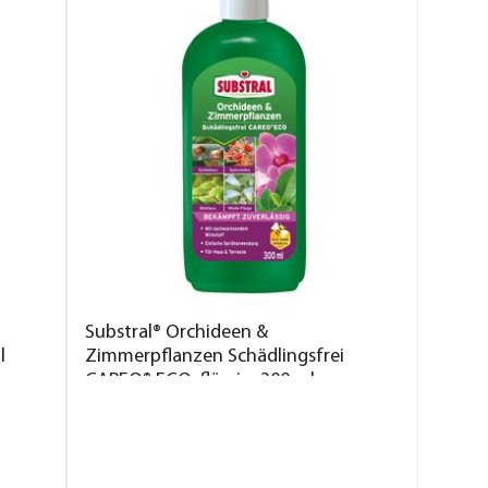
Substral® Orchideen &
l
Zimmerpflanzen Schädlingsfrei
CAREO® ECO, flüssig, 300 ml