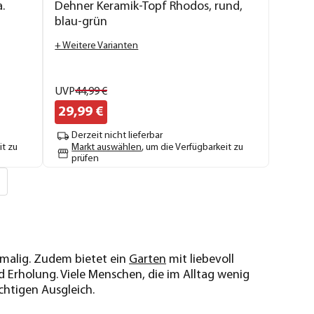
.
Dehner Keramik-Topf Rhodos, rund,
blau-grün
+ Weitere Varianten
UVP
44,
99
€
29,
99
€
Derzeit nicht lieferbar
it zu
Markt auswählen
, um die Verfügbarkeit zu
prüfen
nmalig. Zudem bietet ein
Garten
mit liebevoll
 Erholung. Viele Menschen, die im Alltag wenig
chtigen Ausgleich.