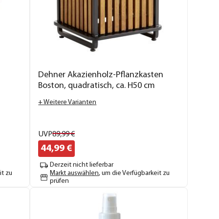
Dehner Akazienholz-Pflanzkasten
Boston, quadratisch, ca. H50 cm
+ Weitere Varianten
UVP
89,
99
€
44,
99
€
Derzeit nicht lieferbar
it zu
Markt auswählen
, um die Verfügbarkeit zu
prüfen