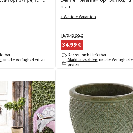
ta-Topf Stripe, rund
Dehner Keramik-Topf Samos, ru
blau
+ Weitere Varianten
UVP
49,
99
€
34,
99
€
eferbar
Derzeit nicht lieferbar
n
, um die Verfügbarkeit zu
Markt auswählen
, um die Verfügbarke
prüfen