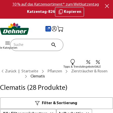
10 % auf das Katzensortiment* zum Weltkatzentag
Katzentag-826
Kopieren
lle Kategorien
Tipps & Trends
Angebote
SALE
Zurück
Startseite
Pflanzen
Ziersträucher & Rosen
Clematis
Clematis
(28 Produkte)
Filter & Sortierung