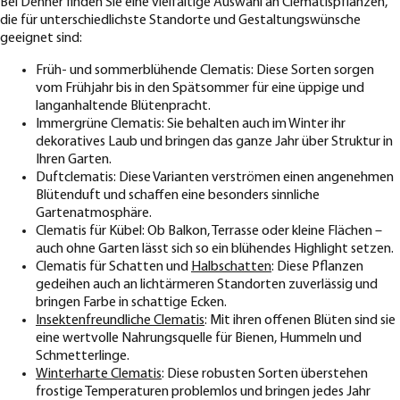
Bei Dehner finden Sie eine vielfältige Auswahl an Clematispflanzen,
die für unterschiedlichste Standorte und Gestaltungswünsche
geeignet sind:
Früh- und sommerblühende Clematis: Diese Sorten sorgen
vom Frühjahr bis in den Spätsommer für eine üppige und
langanhaltende Blütenpracht.
Immergrüne Clematis: Sie behalten auch im Winter ihr
dekoratives Laub und bringen das ganze Jahr über Struktur in
Ihren Garten.
Duftclematis: Diese Varianten verströmen einen angenehmen
Blütenduft und schaffen eine besonders sinnliche
Gartenatmosphäre.
Clematis für Kübel: Ob Balkon, Terrasse oder kleine Flächen –
auch ohne Garten lässt sich so ein blühendes Highlight setzen.
Clematis für Schatten und
Halbschatten
: Diese Pflanzen
gedeihen auch an lichtärmeren Standorten zuverlässig und
bringen Farbe in schattige Ecken.
Insektenfreundliche Clematis
: Mit ihren offenen Blüten sind sie
eine wertvolle Nahrungsquelle für Bienen, Hummeln und
Schmetterlinge.
Winterharte Clematis
: Diese robusten Sorten überstehen
frostige Temperaturen problemlos und bringen jedes Jahr