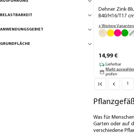
AUSFÜHRUNG
Dehner Zink-Bl
BELASTBARKEIT
B40/H16/T17 c
+ Weitere Varianten
ANWENDUNGSGEBIET
GRUNDFLÄCHE
14,
99
€
Lieferbar
Markt auswähle
prüfen
1
Pflanzgefäß
Was für Menschen d
Garten oder auf d
verschiedene Pflan