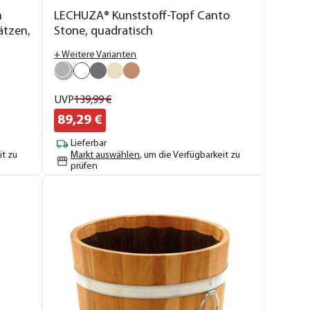
n
LECHUZA® Kunststoff-Topf Canto
ätzen,
Stone, quadratisch
+ Weitere Varianten
UVP
139,
99
€
89,
29
€
Lieferbar
it zu
Markt auswählen
, um die Verfügbarkeit zu
prüfen