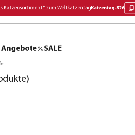
as Katzensortiment* zum Weltkatzentag
Katzentag-826
Angebote
SALE
fe
odukte)