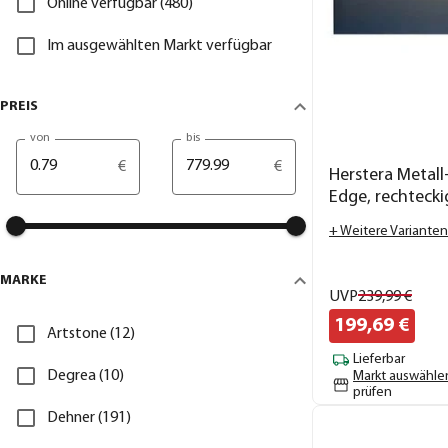
Online verfügbar (480)
Im ausgewählten Markt verfügbar
PREIS
von
bis
€
€
Herstera Metal
Edge, rechteckig
cm
+ Weitere Varianten
MARKE
UVP
239,
99
€
199,
69
€
Artstone (12)
Lieferbar
Degrea (10)
Markt auswähle
prüfen
Dehner (191)