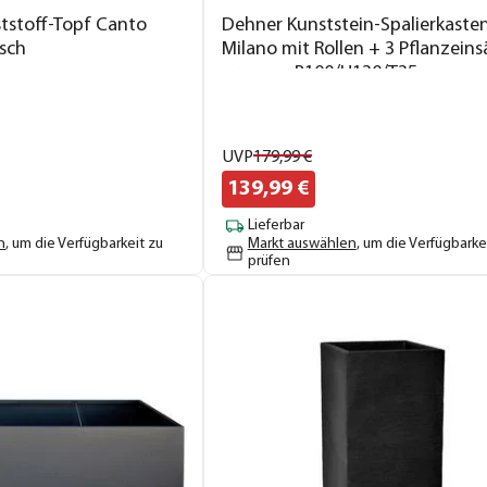
stoff-Topf Canto
Dehner Kunststein-Spalierkaste
isch
Milano mit Rollen + 3 Pflanzeins
grau, ca. B100/H130/T35 cm
UVP
179,
99
€
139,
99
€
Lieferbar
n
, um die Verfügbarkeit zu
Markt auswählen
, um die Verfügbarke
prüfen