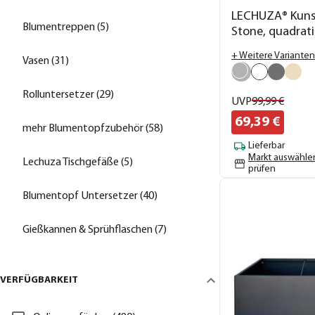
LECHUZA® Kunst
Blumentreppen (5)
Stone, quadrat
+ Weitere Varianten
Vasen (31)
Rolluntersetzer (29)
UVP
99,
99
€
69,
39
€
mehr Blumentopfzubehör (58)
Lieferbar
Markt auswähle
Lechuza Tischgefäße (5)
prüfen
Blumentopf Untersetzer (40)
Gießkannen & Sprühflaschen (7)
VERFÜGBARKEIT