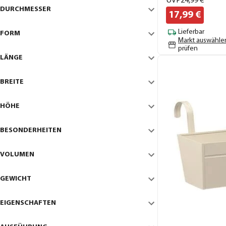
UVP
24,
99
€
DURCHMESSER
17,
99
€
Lieferbar
FORM
Markt auswähle
prüfen
LÄNGE
BREITE
HÖHE
BESONDERHEITEN
VOLUMEN
GEWICHT
EIGENSCHAFTEN