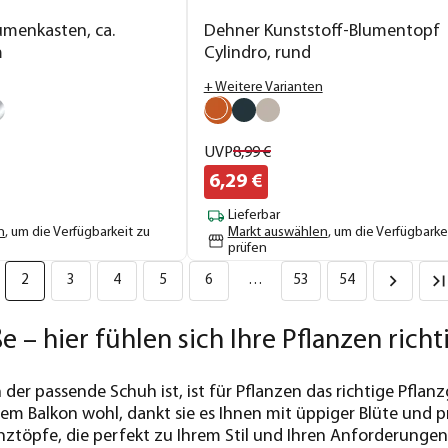
umenkasten, ca.
Dehner Kunststoff-Blumentopf
m
Cylindro, rund
+ Weitere Varianten
UVP
8,
99
€
6,
29
€
Lieferbar
n
, um die Verfügbarkeit zu
Markt auswählen
, um die Verfügbarke
prüfen
2
3
4
5
6
…
53
54
e – hier fühlen sich Ihre Pflanzen rich
er passende Schuh ist, ist für Pflanzen das richtige Pflanzg
em Balkon wohl, dankt sie es Ihnen mit üppiger Blüte und 
ztöpfe, die perfekt zu Ihrem Stil und Ihren Anforderungen p