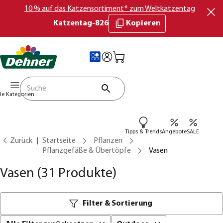
10 % auf das Katzensortiment* zum Weltkatzentag
Katzentag-826
Kopieren
lle Kategorien
Tipps & Trends
Angebote
SALE
Zurück
Startseite
Pflanzen
Pflanzgefäße & Übertöpfe
Vasen
Vasen
(31 Produkte)
Filter & Sortierung