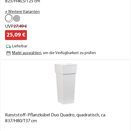
B25/H46,5/T25 cm
+ Weitere Varianten
UVP
27,
49
€
25,
09
€
Lieferbar
Markt auswählen
, um die Verfügbarkeit zu prüfen
Kunststoff-Pflanzkübel Duo Quadro, quadratisch, ca.
B37/H80/T37 cm