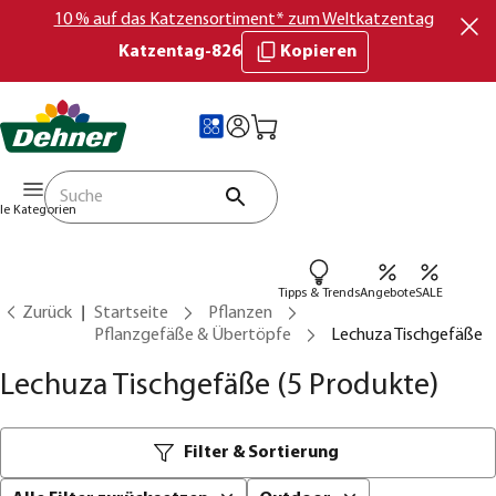
10 % auf das Katzensortiment* zum Weltkatzentag
Katzentag-826
Kopieren
lle Kategorien
Tipps & Trends
Angebote
SALE
Zurück
Startseite
Pflanzen
Pflanzgefäße & Übertöpfe
Lechuza Tischgefäße
Lechuza Tischgefäße
(5 Produkte)
Filter & Sortierung