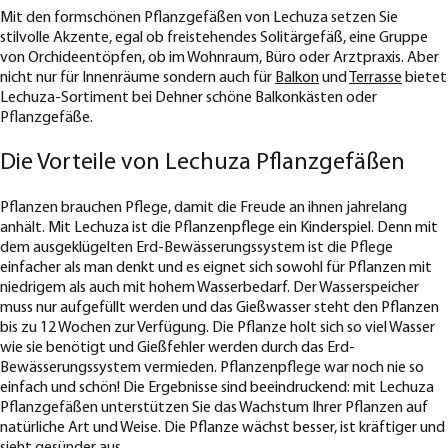
Mit den formschönen Pflanzgefäßen von Lechuza setzen Sie
stilvolle Akzente, egal ob freistehendes Solitärgefäß, eine Gruppe
von Orchideentöpfen, ob im Wohnraum, Büro oder Arztpraxis. Aber
nicht nur für Innenräume sondern auch für
Balkon
und
Terrasse
bietet
Lechuza-Sortiment bei Dehner schöne Balkonkästen oder
Pflanzgefäße.
Die Vorteile von Lechuza Pflanzgefäßen
Pflanzen brauchen Pflege, damit die Freude an ihnen jahrelang
anhält. Mit Lechuza ist die Pflanzenpflege ein Kinderspiel. Denn mit
dem ausgeklügelten Erd-Bewässerungssystem ist die Pflege
einfacher als man denkt und es eignet sich sowohl für Pflanzen mit
niedrigem als auch mit hohem Wasserbedarf. Der Wasserspeicher
muss nur aufgefüllt werden und das Gießwasser steht den Pflanzen
bis zu 12 Wochen zur Verfügung. Die Pflanze holt sich so viel Wasser
wie sie benötigt und Gießfehler werden durch das Erd-
Bewässerungssystem vermieden. Pflanzenpflege war noch nie so
einfach und schön! Die Ergebnisse sind beeindruckend: mit Lechuza
Pflanzgefäßen unterstützen Sie das Wachstum Ihrer Pflanzen auf
natürliche Art und Weise. Die Pflanze wächst besser, ist kräftiger und
sieht gesünder aus.