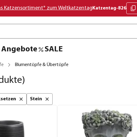
as Katzensortiment* zum Weltkatzentag
Katzentag-826
Angebote
SALE
fe
Blumentöpfe & Übertöpfe
dukte)
cksetzen
Stein