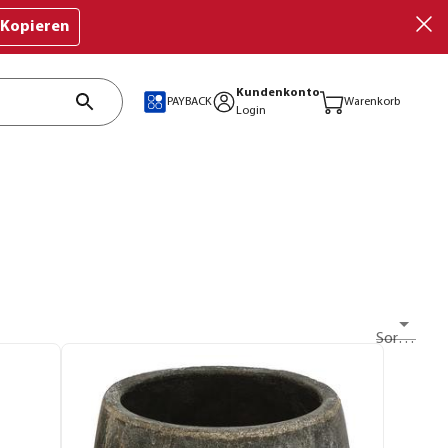
Kopieren
Kundenkonto
PAYBACK
Warenkorb
Login
Sortieren nach