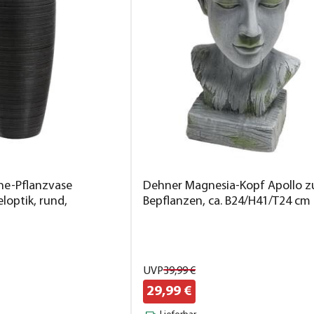
ne-Pflanzvase
Dehner Magnesia-Kopf Apollo 
eloptik, rund,
Bepflanzen, ca. B24/H41/T24 cm
UVP
39,
99
€
29,
99
€