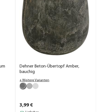
zum
Dehner Beton-Übertopf Amber,
bauchig
+ Weitere Varianten
3,
99
€