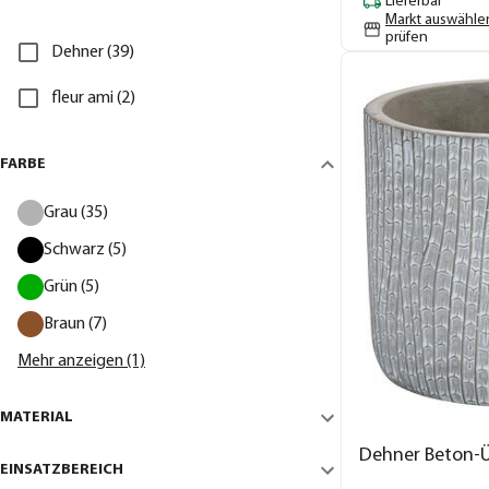
Lieferbar
Markt auswähle
prüfen
Dehner (39)
fleur ami (2)
FARBE
Grau (35)
Schwarz (5)
Grün (5)
Braun (7)
Mehr anzeigen (1)
MATERIAL
Dehner Beton-Ü
EINSATZBEREICH