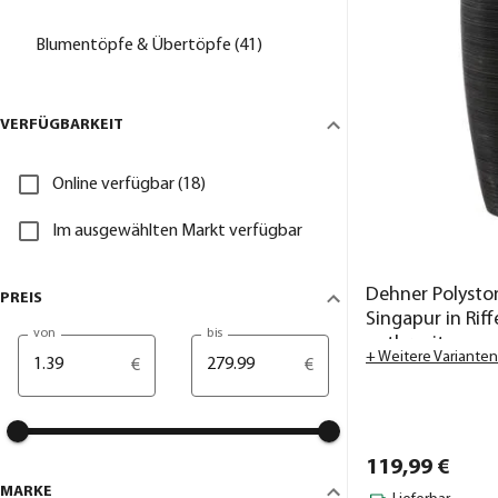
Blumentöpfe & Übertöpfe (41)
VERFÜGBARKEIT
Online verfügbar (18)
Im ausgewählten Markt verfügbar
Dehner Polysto
PREIS
Singapur in Riff
von
bis
anthrazit
+ Weitere Varianten
€
€
119,
99
€
MARKE