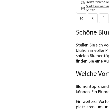
Derzeit nicht li
Markt auswähle
prüfen
1
Schöne Blu
Stellen Sie sich 
blühen in voller P
spielen Blumentöp
finden Sie eine A
Welche Vort
Blumentöpfe sind w
können. Ein Blum
Ein weiterer Vort
platzieren, um un