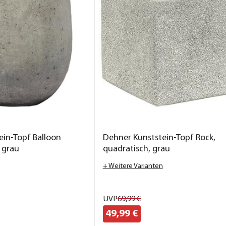
ein-Topf Balloon
Dehner Kunststein-Topf Rock,
 grau
quadratisch, grau
+ Weitere Varianten
UVP
69,
99
€
49,
99
€