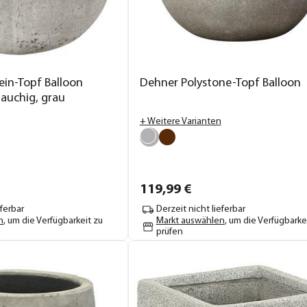
ein-Topf Balloon
Dehner Polystone-Topf Balloon
bauchig, grau
+ Weitere Varianten
119,
99
€
eferbar
Derzeit nicht lieferbar
n
, um die Verfügbarkeit zu
Markt auswählen
, um die Verfügbarke
prüfen