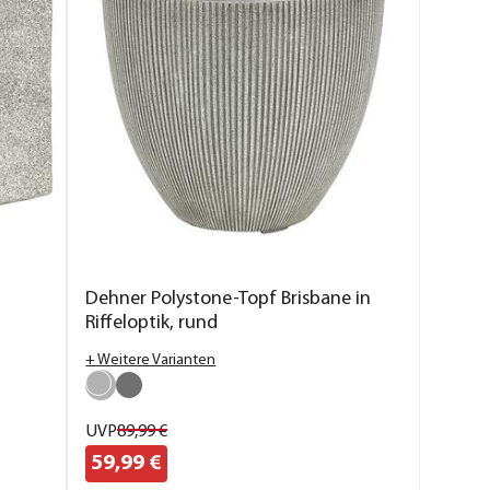
Dehner Polystone-Topf Brisbane in
Riffeloptik, rund
+ Weitere Varianten
UVP
89,
99
€
59,
99
€