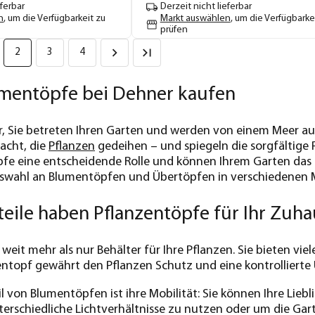
eferbar
Derzeit nicht lieferbar
n
, um die Verfügbarkeit zu
Markt auswählen
, um die Verfügbarke
prüfen
2
3
4
mentöpfe bei Dehner kaufen
vor, Sie betreten Ihren Garten und werden von einem Meer
racht, die
Pflanzen
gedeihen – und spiegeln die sorgfältige Pf
fe eine entscheidende Rolle und können Ihrem Garten das 
uswahl an Blumentöpfen und Übertöpfen in verschiedenen M
eile haben Pflanzentöpfe für Ihr Zuha
eit mehr als nur Behälter für Ihre Pflanzen. Sie bieten viel
entopf gewährt den Pflanzen Schutz und eine kontrolliert
eil von Blumentöpfen ist ihre Mobilität: Sie können Ihre Li
terschiedliche Lichtverhältnisse zu nutzen oder um die Gar