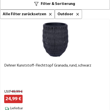
Filter & Sortierung
Alle Filter zurücksetzen
Outdoor
Dehner Kunststoff-Flechttopf Granada, rund, schwarz
UVP
49,
99
€
24,
99
€
Lieferbar