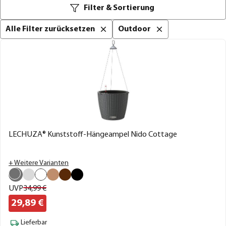
Filter & Sortierung
Alle Filter zurücksetzen
Outdoor
LECHUZA® Kunststoff-Hängeampel Nido Cottage
+ Weitere Varianten
UVP
34,
99
€
29,
89
€
Lieferbar