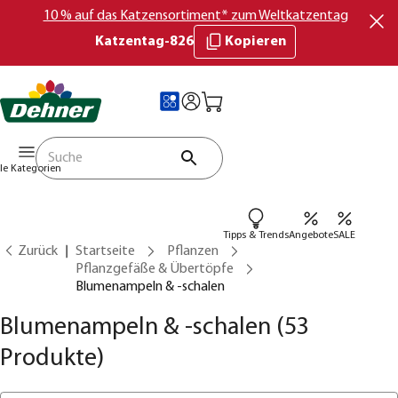
10 % auf das Katzensortiment* zum Weltkatzentag
Katzentag-826
Kopieren
lle Kategorien
Tipps & Trends
Angebote
SALE
Zurück
Startseite
Pflanzen
Pflanzgefäße & Übertöpfe
Blumenampeln & -schalen
Blumenampeln & -schalen
(53
Produkte)