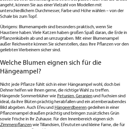
angeht, können Sie aus einer Vielzahl von Modellen mit
unterschiedlichem Durchmesser, Farbe und Höhe wählen – von der
Schale bis zum Topf.
Übrigens: Blumenampeln sind besonders praktisch, wenn Sie
Haustiere haben. Viele Katzen haben großen Spaß daran, die Erde in
Pflanzenkübeln ab und an umzugraben. Mit einer Blumenampel
außer Reichweite können Sie sicherstellen, dass Ihre Pflanzen vor den
geliebten Vierbeinern sicher sind.
Welche Blumen eignen sich für die
Hängeampel?
Nicht jede Pflanze fühlt sich in einer Hängeampel wohl, doch bei
Dehner helfen wir Ihnen gerne, die richtige Wahl zu treffen.
Hängende Sommerblüher wie
Petunien
,
Geranien
und Fuchsien sind
ideal, da ihre Blüten prächtig herabfallen und ein atemberaubendes
Bild abgeben. Auch Efeu und
Hängeerdbeeren
gedeihen in einer
Pflanzenampel draußen prächtig und bringen zusätzliches Grün
sowie Frische in Ihr Zuhause. Für den Innenbereich eignen sich
Zimmerpflanzen
wie Tillandsien, Efeututen und kleine Farne, die für