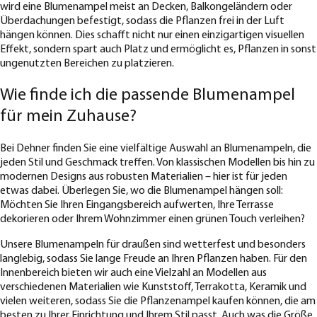
wird eine Blumenampel meist an Decken, Balkongeländern oder
Überdachungen befestigt, sodass die Pflanzen frei in der Luft
hängen können. Dies schafft nicht nur einen einzigartigen visuellen
Effekt, sondern spart auch Platz und ermöglicht es, Pflanzen in sonst
ungenutzten Bereichen zu platzieren.
Wie finde ich die passende Blumenampel
für mein Zuhause?
Bei Dehner finden Sie eine vielfältige Auswahl an Blumenampeln, die
jeden Stil und Geschmack treffen. Von klassischen Modellen bis hin zu
modernen Designs aus robusten Materialien – hier ist für jeden
etwas dabei. Überlegen Sie, wo die Blumenampel hängen soll:
Möchten Sie Ihren Eingangsbereich aufwerten, Ihre Terrasse
dekorieren oder Ihrem Wohnzimmer einen grünen Touch verleihen?
Unsere Blumenampeln für draußen sind wetterfest und besonders
langlebig, sodass Sie lange Freude an Ihren Pflanzen haben. Für den
Innenbereich bieten wir auch eine Vielzahl an Modellen aus
verschiedenen Materialien wie Kunststoff, Terrakotta, Keramik und
vielen weiteren, sodass Sie die Pflanzenampel kaufen können, die am
besten zu Ihrer Einrichtung und Ihrem Stil passt. Auch was die Größe