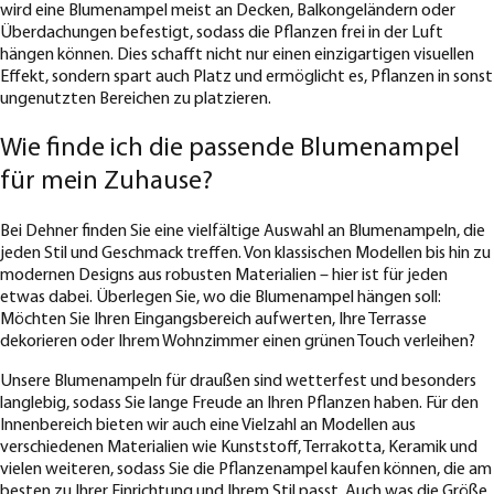
wird eine Blumenampel meist an Decken, Balkongeländern oder
Überdachungen befestigt, sodass die Pflanzen frei in der Luft
hängen können. Dies schafft nicht nur einen einzigartigen visuellen
Effekt, sondern spart auch Platz und ermöglicht es, Pflanzen in sonst
ungenutzten Bereichen zu platzieren.
Wie finde ich die passende Blumenampel
für mein Zuhause?
Bei Dehner finden Sie eine vielfältige Auswahl an Blumenampeln, die
jeden Stil und Geschmack treffen. Von klassischen Modellen bis hin zu
modernen Designs aus robusten Materialien – hier ist für jeden
etwas dabei. Überlegen Sie, wo die Blumenampel hängen soll:
Möchten Sie Ihren Eingangsbereich aufwerten, Ihre Terrasse
dekorieren oder Ihrem Wohnzimmer einen grünen Touch verleihen?
Unsere Blumenampeln für draußen sind wetterfest und besonders
langlebig, sodass Sie lange Freude an Ihren Pflanzen haben. Für den
Innenbereich bieten wir auch eine Vielzahl an Modellen aus
verschiedenen Materialien wie Kunststoff, Terrakotta, Keramik und
vielen weiteren, sodass Sie die Pflanzenampel kaufen können, die am
besten zu Ihrer Einrichtung und Ihrem Stil passt. Auch was die Größe