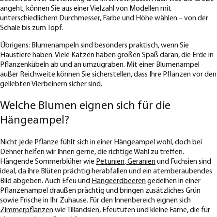
angeht, können Sie aus einer Vielzahl von Modellen mit
unterschiedlichem Durchmesser, Farbe und Höhe wählen – von der
Schale bis zum Topf.
Übrigens: Blumenampeln sind besonders praktisch, wenn Sie
Haustiere haben. Viele Katzen haben großen Spaß daran, die Erde in
Pflanzenkübeln ab und an umzugraben. Mit einer Blumenampel
außer Reichweite können Sie sicherstellen, dass Ihre Pflanzen vor den
geliebten Vierbeinern sicher sind.
Welche Blumen eignen sich für die
Hängeampel?
Nicht jede Pflanze fühlt sich in einer Hängeampel wohl, doch bei
Dehner helfen wir Ihnen gerne, die richtige Wahl zu treffen.
Hängende Sommerblüher wie
Petunien
,
Geranien
und Fuchsien sind
ideal, da ihre Blüten prächtig herabfallen und ein atemberaubendes
Bild abgeben. Auch Efeu und
Hängeerdbeeren
gedeihen in einer
Pflanzenampel draußen prächtig und bringen zusätzliches Grün
sowie Frische in Ihr Zuhause. Für den Innenbereich eignen sich
Zimmerpflanzen
wie Tillandsien, Efeututen und kleine Farne, die für