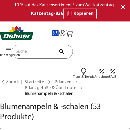
10 % auf das Katzensortiment* zum Weltkatzentag
Katzentag-826
Kopieren
lle Kategorien
Tipps & Trends
Angebote
SALE
Zurück
Startseite
Pflanzen
Pflanzgefäße & Übertöpfe
Blumenampeln & -schalen
Blumenampeln & -schalen
(53
Produkte)