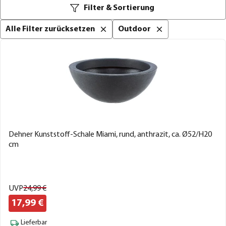
Filter & Sortierung
Alle Filter zurücksetzen
Outdoor
Dehner Kunststoff-Schale Miami, rund, anthrazit, ca. Ø52/H20
cm
UVP
24,
99
€
17,
99
€
Lieferbar