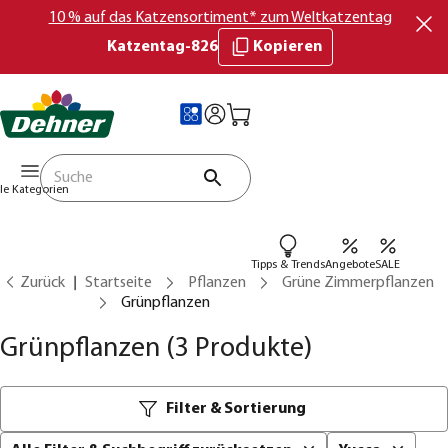
10 % auf das Katzensortiment* zum Weltkatzentag
Katzentag-826
Kopieren
lle Kategorien
Tipps & Trends
Angebote
SALE
Zurück
Startseite
Pflanzen
Grüne Zimmerpflanzen
Grünpflanzen
Grünpflanzen
(3 Produkte)
Filter & Sortierung