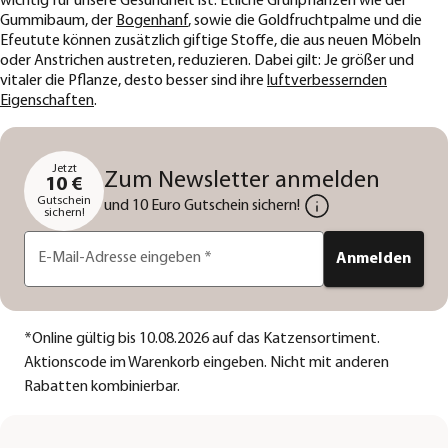
wichtig für unsere Gesundheit ist. Etliche Grünpflanzen wie der
Gummibaum, der
Bogenhanf
, sowie die Goldfruchtpalme und die
Efeutute können zusätzlich giftige Stoffe, die aus neuen Möbeln
oder Anstrichen austreten, reduzieren. Dabei gilt: Je größer und
vitaler die Pflanze, desto besser sind ihre
luftverbessernden
Eigenschaften
.
Jetzt
Zum Newsletter anmelden
10 €
Gutschein
und 10 Euro Gutschein sichern!
sichern!
E-Mail-Adresse eingeben
*
Anmelden
*
Online gültig bis 10.08.2026 auf das Katzensortiment.
Aktionscode im Warenkorb eingeben. Nicht mit anderen
Rabatten kombinierbar.