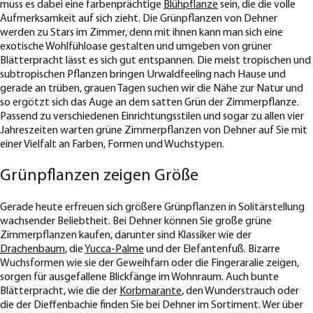
muss es dabei eine farbenprächtige
Blühpflanze
sein, die die volle
Aufmerksamkeit auf sich zieht. Die Grünpflanzen von Dehner
werden zu Stars im Zimmer, denn mit ihnen kann man sich eine
exotische Wohlfühloase gestalten und umgeben von grüner
Blätterpracht lässt es sich gut entspannen. Die meist tropischen und
subtropischen Pflanzen bringen Urwaldfeeling nach Hause und
gerade an trüben, grauen Tagen suchen wir die Nähe zur Natur und
so ergötzt sich das Auge an dem satten Grün der Zimmerpflanze.
Passend zu verschiedenen Einrichtungsstilen und sogar zu allen vier
Jahreszeiten warten grüne Zimmerpflanzen von Dehner auf Sie mit
einer Vielfalt an Farben, Formen und Wuchstypen.
Grünpflanzen zeigen Größe
Gerade heute erfreuen sich größere Grünpflanzen in Solitärstellung
wachsender Beliebtheit. Bei Dehner können Sie große grüne
Zimmerpflanzen kaufen, darunter sind Klassiker wie der
Drachenbaum
, die
Yucca-Palme
und der Elefantenfuß. Bizarre
Wuchsformen wie sie der Geweihfarn oder die Fingeraralie zeigen,
sorgen für ausgefallene Blickfänge im Wohnraum. Auch bunte
Blätterpracht, wie die der
Korbmarante
, den Wunderstrauch oder
die der Dieffenbachie finden Sie bei Dehner im Sortiment. Wer über