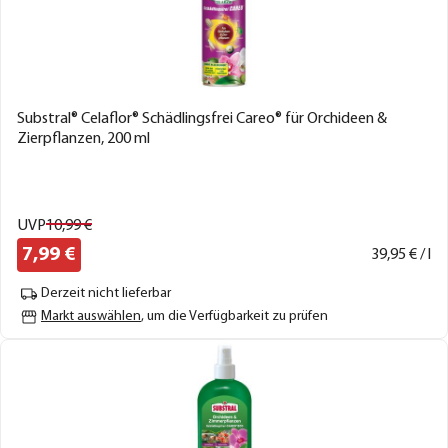
Substral® Celaflor® Schädlingsfrei Careo® für Orchideen &
Zierpflanzen, 200 ml
UVP
10,
99
€
7,
99
€
39,
95
€ / l
Derzeit nicht lieferbar
Markt auswählen
, um die Verfügbarkeit zu prüfen