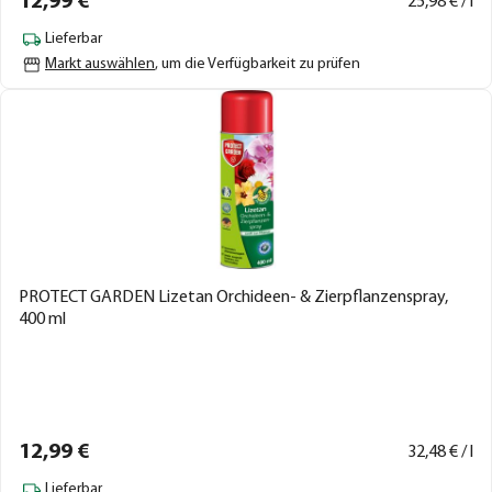
12,
99
€
25,
98
€ / l
Lieferbar
Markt auswählen
, um die Verfügbarkeit zu prüfen
PROTECT GARDEN Lizetan Orchideen- & Zierpflanzenspray,
400 ml
12,
99
€
32,
48
€ / l
Lieferbar