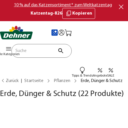
10 % auf das Katzensortiment* zum Weltkatzentag
Katzentag-826
Kopieren
lle Kategorien
Tipps & Trends
Angebote
SALE
Zurück
Startseite
Pflanzen
Erde, Dünger & Schutz
Erde, Dünger & Schutz
(22 Produkte)