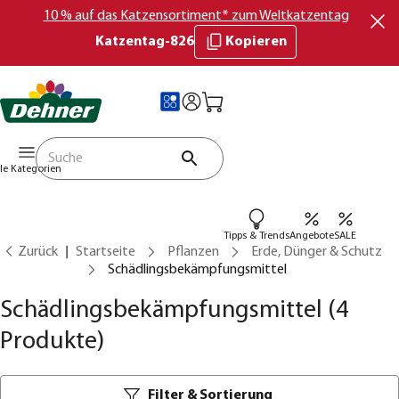
10 % auf das Katzensortiment* zum Weltkatzentag
Katzentag-826
Kopieren
lle Kategorien
Tipps & Trends
Angebote
SALE
Zurück
Startseite
Pflanzen
Erde, Dünger & Schutz
Schädlingsbekämpfungsmittel
Schädlingsbekämpfungsmittel
(4
Produkte)
Filter & Sortierung