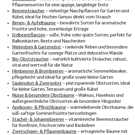
Pflaumensorten für eine üppige, langlebige Ernte
Beerensträucher
– vielseitige Naschpflanzen für Garten und
Kübel, ideal für frischen Genuss direkt vom Strauch
Birnen- & Apfelbäume
– bewährte Sorten für aromatische
Früchte und hohe, zuverlässige Erträge
Erdbeerpflanzen
– süße, frühe oder späte Sorten, perfekt für
Balkonkästen, Beete und Naschecken
Weinreben & Gartenobst
– rankende Reben und besondere
Gartenfrüchte für sonnige Plätze und dekorative Wände
Bio-Obststräucher
– natürlich kultivierte Sträucher, robust,
vital und wertvoll für die Natur
Himbeeren & Brombeeren
– aromatische Sommerklassiker,
pflegeleicht und ideal für große sowie kleine Gärten
Säulenobst & Zwergobst
– platzsparende Obstsorten, ideal
für kleine Gärten, Terrassen und große Kübel
Nüsse & besondere Obstbäume
– Walnuss, Haselnuss und
außergewöhnliche Obstsorten als besondere Hingucker
Aprikosen- & Pfirsichbäume
– wärmeliebende Obstbäume, die
süß-saftige Sommerfrüchte hervorbringen
Stachel- & Johannisbeeren
– vitaminreiche Beerensträucher
für Konfitüre, Frischverzehr und Backideen
Zwetschgen- & Pflaumenbäume
– ertragreiche Bäume mit