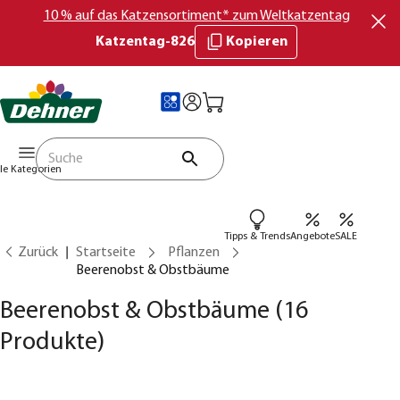
10 % auf das Katzensortiment* zum Weltkatzentag
Katzentag-826
Kopieren
lle Kategorien
Tipps & Trends
Angebote
SALE
Zurück
Startseite
Pflanzen
Beerenobst & Obstbäume
Beerenobst & Obstbäume
(16
Produkte)