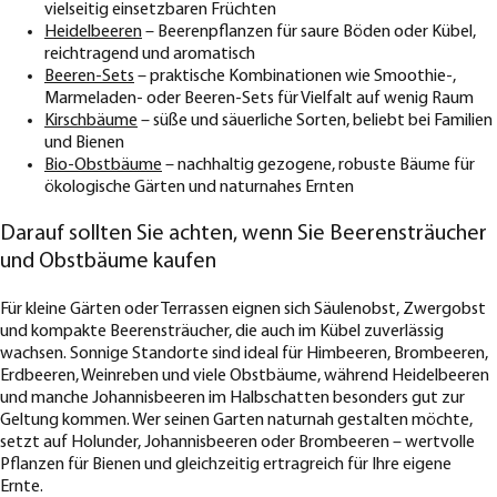
vielseitig einsetzbaren Früchten
Heidelbeeren
– Beerenpflanzen für saure Böden oder Kübel,
reichtragend und aromatisch
Beeren-Sets
– praktische Kombinationen wie Smoothie-,
Marmeladen- oder Beeren-Sets für Vielfalt auf wenig Raum
Kirschbäume
– süße und säuerliche Sorten, beliebt bei Familien
und Bienen
Bio-Obstbäume
– nachhaltig gezogene, robuste Bäume für
ökologische Gärten und naturnahes Ernten
Darauf sollten Sie achten, wenn Sie Beerensträucher
und Obstbäume kaufen
Für kleine Gärten oder Terrassen eignen sich Säulenobst, Zwergobst
und kompakte Beerensträucher, die auch im Kübel zuverlässig
wachsen. Sonnige Standorte sind ideal für Himbeeren, Brombeeren,
Erdbeeren, Weinreben und viele Obstbäume, während Heidelbeeren
und manche Johannisbeeren im Halbschatten besonders gut zur
Geltung kommen. Wer seinen Garten naturnah gestalten möchte,
setzt auf Holunder, Johannisbeeren oder Brombeeren – wertvolle
Pflanzen für Bienen und gleichzeitig ertragreich für Ihre eigene
Ernte.