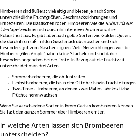
Himbeeren sind äußerst vielseitig und bieten je nach Sorte
unterschiedliche Fruchtgrößen, Geschmacksrichtungen und
Erntezeiten: Die klassischen roten Himbeeren wie die
Rubus idaeus
'Heritage'
zeichnen sich durch ihr intensives Aroma und ihre
Robustheit aus. Es gibt aber auch gelbe Sorten wie Golden Queen,
die durch ihren süß-milden Geschmack überraschen und sich
besonders gut zum Naschen eignen. Viele Neuzüchtungen wie die
Himbeere ‚Glen Ample‘ haben keine Stacheln und sind daher
besonders angenehm bei der Ernte. In Bezug auf die Fruchtzeit
unterscheidet man drei Arten:
Sommerhimbeeren, die ab Juni reifen
Herbsthimbeeren, die bis in den Oktober hinein Früchte tragen
Two-Timer-Himbeeren, an denen zwei Mal im Jahr köstliche
Früchte heranwachsen
Wenn Sie verschiedene Sorten in Ihrem
Garten
kombinieren, können
Sie fast den ganzen Sommer über Himbeeren ernten.
In welche Arten lassen sich Brombeeren
unterscheiden?