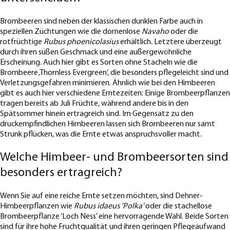
Brombeeren sind neben der klassischen dunklen Farbe auch in
speziellen Züchtungen wie die dornenlose
Navaho
oder die
rotfrüchtige
Rubus phoenicolasius
erhältlich. Letztere überzeugt
durch ihren süßen Geschmack und eine außergewöhnliche
Erscheinung. Auch hier gibt es Sorten ohne Stacheln wie die
Brombeere ‚Thornless Evergreen‘, die besonders pflegeleicht sind und
Verletzungsgefahren minimieren. Ähnlich wie bei den Himbeeren
gibt es auch hier verschiedene Erntezeiten: Einige Brombeerpflanzen
tragen bereits ab Juli Früchte, während andere bis in den
Spätsommer hinein ertragreich sind. Im Gegensatz zu den
druckempfindlichen Himbeeren lassen sich Brombeeren nur samt
Strunk pflücken, was die Ernte etwas anspruchsvoller macht.
Welche Himbeer- und Brombeersorten sind
besonders ertragreich?
Wenn Sie auf eine reiche Ernte setzen möchten, sind Dehner-
Himbeerpflanzen wie
Rubus idaeus 'Polka'
oder die stachellose
Brombeerpflanze ‘Loch Ness’ eine hervorragende Wahl. Beide Sorten
sind für ihre hohe Fruchtqualität und ihren geringen Pflegeaufwand