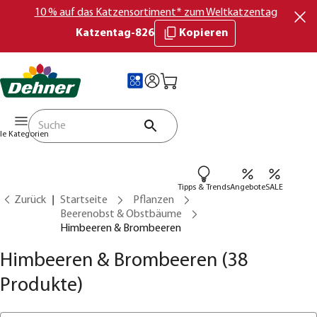
10 % auf das Katzensortiment* zum Weltkatzentag
Katzentag-826
Kopieren
lle Kategorien
Tipps & Trends
Angebote
SALE
Zurück
Startseite
Pflanzen
Beerenobst & Obstbäume
Himbeeren & Brombeeren
Himbeeren & Brombeeren
(38
Produkte)