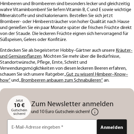
Himbeeren und Brombeeren sind besonders lecker und gleichzeitig
wahre Vitaminbomben! Sie liefern Vitamin B, C und E sowie wichtige
Mineralstoffe und sind kalorienarm. Bestellen Sie sich jetzt
Brombeer- oder Himbeersträucher von hoher Qualität nach Hause
und genießen Sie ein paar Monate später die frischen Früchte direkt
von der Staude. Die leckeren Früchte eignen sich hervorragend für
Süßspeisen, Gelees oder Konfitüre.
Entdecken Sie als begeisterter Hobby-Gärtner auch unsere
Kräuter-
und Gemüsepflanzen
. Möchten Sie mehr über die Bedürfnisse,
Standortwünsche, Pflege, Ernte, Schnitt und
Verwendungsmöglichkeiten von diesen leckeren Beeren erfahren,
schauen Sie sich unsere Ratgeber
„Gut zu wissen! Himbeer–Know–
how“
und
„Brombeeren anbauen zum Schnabulieren“
an.
Jetzt
Zum Newsletter anmelden
10 €
Gutschein
und 10 Euro Gutschein sichern!
sichern!
E-Mail-Adresse eingeben
*
Anmelden