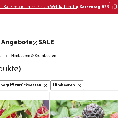
as Katzensortiment* zum Weltkatzentag
Katzentag-826
Angebote
SALE
e
Himbeeren & Brombeeren
dukte)
chbegriff zurücksetzen
Himbeeren