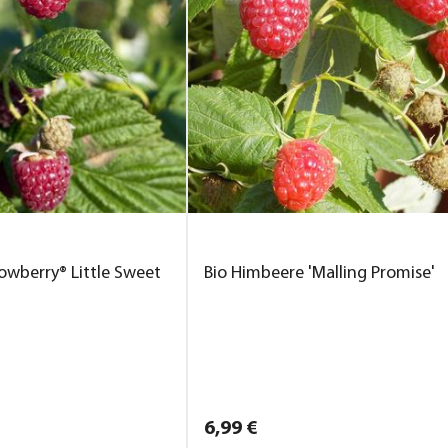
owberry® Little Sweet
Bio Himbeere 'Malling Promise'
6,
99
€