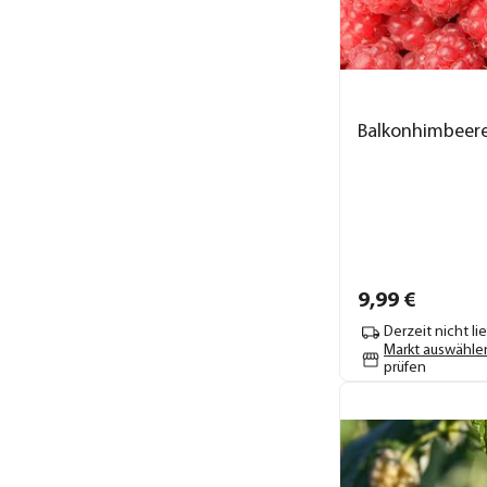
Balkonhimbeere 
9,
99
€
Derzeit nicht li
Markt auswähle
prüfen