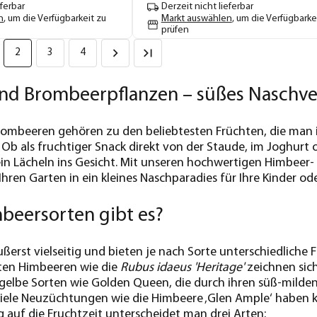
eferbar
Derzeit nicht lieferbar
n
, um die Verfügbarkeit zu
Markt auswählen
, um die Verfügbarke
prüfen
2
3
4
nd Brombeerpflanzen – süßes Naschve
ombeeren gehören zu den beliebtesten Früchten, die man 
n. Ob als fruchtiger Snack direkt von der Staude, im Joghu
in Lächeln ins Gesicht. Mit unseren hochwertigen Himbeer-
Ihren Garten in ein kleines Naschparadies für Ihre Kinder od
beersorten gibt es?
ßerst vielseitig und bieten je nach Sorte unterschiedlich
oten Himbeeren wie die
Rubus idaeus 'Heritage'
zeichnen sich
 gelbe Sorten wie Golden Queen, die durch ihren süß-mild
Viele Neuzüchtungen wie die Himbeere ‚Glen Ample‘ haben 
g auf die Fruchtzeit unterscheidet man drei Arten: