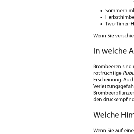
Sommerhimbe
Herbsthimbee
Two-Timer-H
Wenn Sie verschi
In welche A
Brombeeren sind n
rotfrüchtige
Rubu
Erscheinung. Auch
Verletzungsgefahr
Brombeerpflanzen 
den druckempfindl
Welche Him
Wenn Sie auf ein