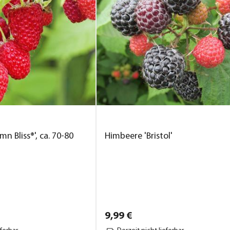
n Bliss®', ca. 70-80
Himbeere 'Bristol'
9,
99
€