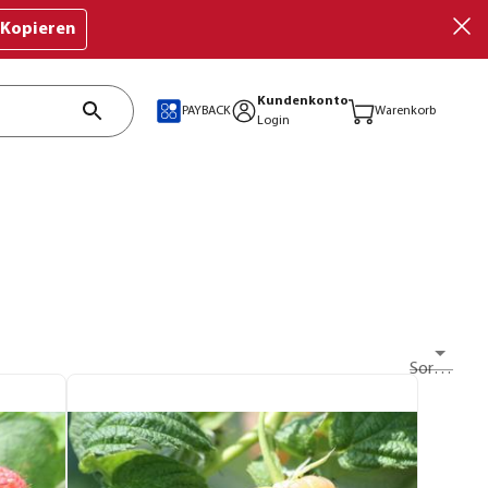
Kopieren
Kundenkonto
PAYBACK
Warenkorb
Login
Sortieren nach