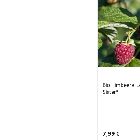
Bio Himbeere 'L
Sister®'
7,
99
€