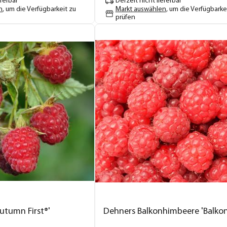
eferbar
Derzeit nicht lieferbar
n
, um die Verfügbarkeit zu
Markt auswählen
, um die Verfügbarke
prüfen
utumn First®'
Dehners Balkonhimbeere 'Balkon