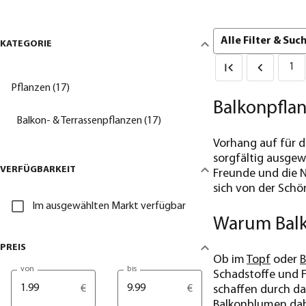
Alle Filter & Su
KATEGORIE
1
Pflanzen (17)
Balkonpflan
Balkon- & Terrassenpflanzen (17)
Vorhang auf für di
sorgfältig ausgew
VERFÜGBARKEIT
Freunde und die 
sich von der Schön
Im ausgewählten Markt verfügbar
Warum Balk
PREIS
Ob im
Topf
oder
B
von
bis
Schadstoffe und F
schaffen durch da
€
€
Balkonblumen dabe