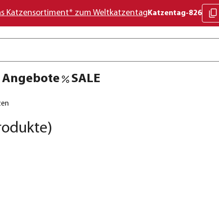
as Katzensortiment* zum Weltkatzentag
Katzentag-826
Angebote
SALE
zen
rodukte)