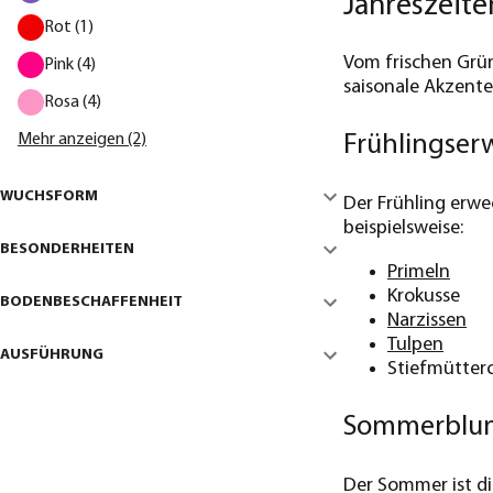
Jahreszeite
Rot (1)
Vom frischen Grün
Pink (4)
saisonale Akzente
Rosa (4)
Frühlingser
Mehr anzeigen (2)
WUCHSFORM
Der Frühling erwe
beispielsweise:
BESONDERHEITEN
Primeln
Krokusse
BODENBESCHAFFENHEIT
Narzissen
Tulpen
AUSFÜHRUNG
Stiefmütter
Sommerblum
Der Sommer ist d