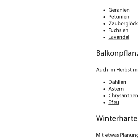
Geranien
Petunien
Zauberglöc
Fuchsien
Lavendel
Balkonpflan
Auch im Herbst mu
Dahlien
Astern
Chrysanthe
Efeu
Winterharte
Mit etwas Planung