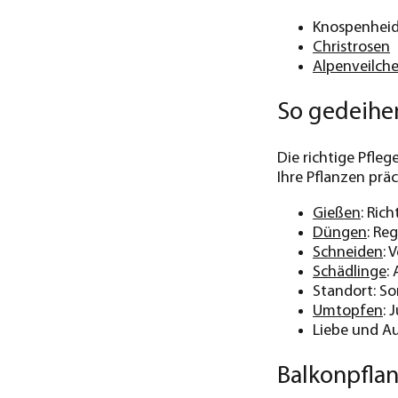
Knospenhei
Christrosen
Alpenveilch
So gedeihe
Die richtige Pfle
Ihre Pflanzen prä
Gießen
: Ric
Düngen
: Re
Schneiden
: 
Schädlinge
:
Standort: So
Umtopfen
: 
Liebe und A
Balkonpfla