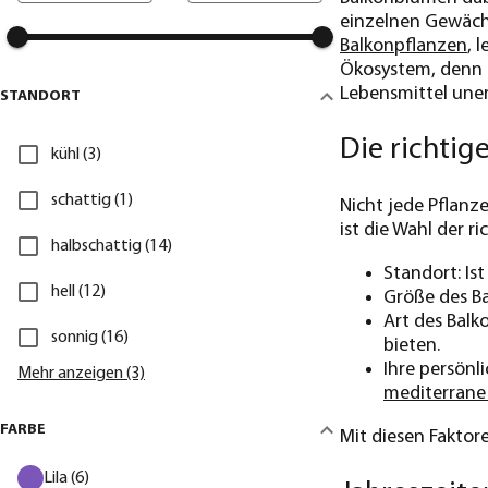
einzelnen Gewächs
Balkonpflanzen
, 
Ökosystem, denn B
Lebensmittel unerl
STANDORT
Die richtig
kühl (3)
schattig (1)
Nicht jede Pflanz
ist die Wahl der 
halbschattig (14)
Standort: Is
hell (12)
Größe des Ba
Art des Bal
sonnig (16)
bieten.
Ihre persönl
Mehr anzeigen (3)
mediterran
FARBE
Mit diesen Faktor
Lila (6)