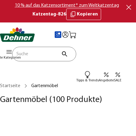
10 % auf das Katzensortiment* zum Weltkatzentag
Katzentag-826
Kopieren
lle Kategorien
Tipps & Trends
Angebote
SALE
Startseite
Gartenmöbel
Gartenmöbel
(100 Produkte)