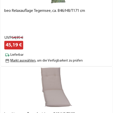
beo Relaxauflage Tegernsee, ca. B46/H8/T171 cm
UVP
64,
95
€
45,
19
€
Lieferbar
Markt auswählen
, um die Verfügbarkeit zu prüfen