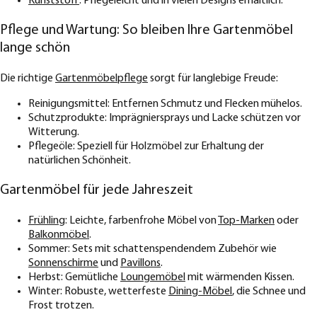
Kunststoff
: Pflegeleicht und in vielen Designs erhältlich.
Pflege und Wartung: So bleiben Ihre Gartenmöbel
lange schön
Die richtige
Gartenmöbelpflege
sorgt für langlebige Freude:
Reinigungsmittel: Entfernen Schmutz und Flecken mühelos.
Schutzprodukte: Imprägniersprays und Lacke schützen vor
Witterung.
Pflegeöle: Speziell für Holzmöbel zur Erhaltung der
natürlichen Schönheit.
Gartenmöbel für jede Jahreszeit
Frühling
: Leichte, farbenfrohe Möbel von
Top-Marken
oder
Balkonmöbel
.
Sommer: Sets mit schattenspendendem Zubehör wie
Sonnenschirme
und
Pavillons
.
Herbst: Gemütliche
Loungemöbel
mit wärmenden Kissen.
Winter: Robuste, wetterfeste
Dining-Möbel
, die Schnee und
Frost trotzen.