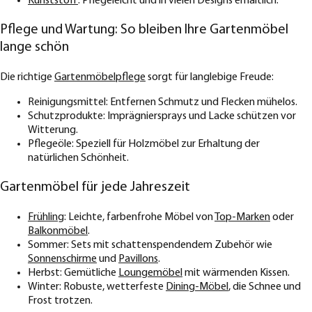
Kunststoff
: Pflegeleicht und in vielen Designs erhältlich.
Pflege und Wartung: So bleiben Ihre Gartenmöbel
lange schön
Die richtige
Gartenmöbelpflege
sorgt für langlebige Freude:
Reinigungsmittel: Entfernen Schmutz und Flecken mühelos.
Schutzprodukte: Imprägniersprays und Lacke schützen vor
Witterung.
Pflegeöle: Speziell für Holzmöbel zur Erhaltung der
natürlichen Schönheit.
Gartenmöbel für jede Jahreszeit
Frühling
: Leichte, farbenfrohe Möbel von
Top-Marken
oder
Balkonmöbel
.
Sommer: Sets mit schattenspendendem Zubehör wie
Sonnenschirme
und
Pavillons
.
Herbst: Gemütliche
Loungemöbel
mit wärmenden Kissen.
Winter: Robuste, wetterfeste
Dining-Möbel
, die Schnee und
Frost trotzen.