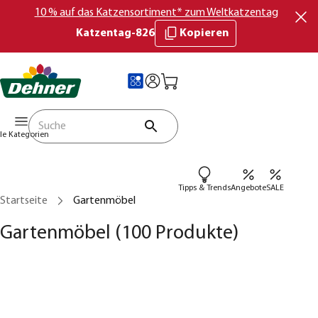
10 % auf das Katzensortiment* zum Weltkatzentag
Katzentag-826
Kopieren
lle Kategorien
Tipps & Trends
Angebote
SALE
Startseite
Gartenmöbel
Gartenmöbel
(100 Produkte)