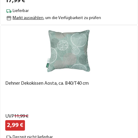
17,
99
€
Lieferbar
Markt auswählen
, um die Verfügbarkeit zu prüfen
Dehner Dekokissen Aosta, ca. B40/T40 cm
UVP
11,
99
€
2,
99
€
Derzeit nicht lieferbar