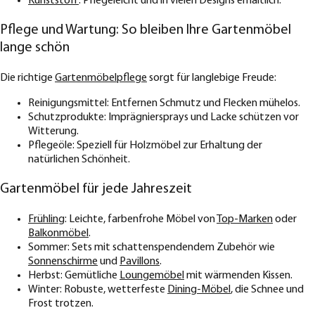
Kunststoff
: Pflegeleicht und in vielen Designs erhältlich.
Pflege und Wartung: So bleiben Ihre Gartenmöbel
lange schön
Die richtige
Gartenmöbelpflege
sorgt für langlebige Freude:
Reinigungsmittel: Entfernen Schmutz und Flecken mühelos.
Schutzprodukte: Imprägniersprays und Lacke schützen vor
Witterung.
Pflegeöle: Speziell für Holzmöbel zur Erhaltung der
natürlichen Schönheit.
Gartenmöbel für jede Jahreszeit
Frühling
: Leichte, farbenfrohe Möbel von
Top-Marken
oder
Balkonmöbel
.
Sommer: Sets mit schattenspendendem Zubehör wie
Sonnenschirme
und
Pavillons
.
Herbst: Gemütliche
Loungemöbel
mit wärmenden Kissen.
Winter: Robuste, wetterfeste
Dining-Möbel
, die Schnee und
Frost trotzen.