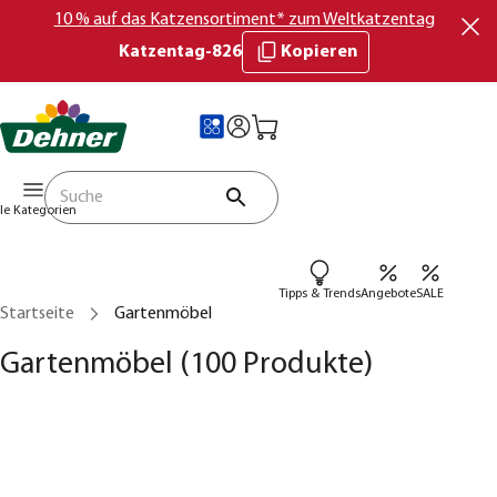
10 % auf das Katzensortiment* zum Weltkatzentag
Katzentag-826
Kopieren
lle Kategorien
Tipps & Trends
Angebote
SALE
Startseite
Gartenmöbel
Gartenmöbel
(100 Produkte)