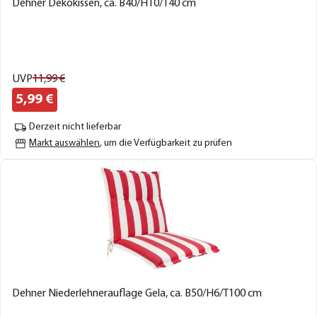
Dehner Dekokissen, ca. B40/H10/T40 cm
UVP
11,
99
€
5,
99
€
Derzeit nicht lieferbar
Markt auswählen
, um die Verfügbarkeit zu prüfen
Dehner Niederlehnerauflage Gela, ca. B50/H6/T100 cm