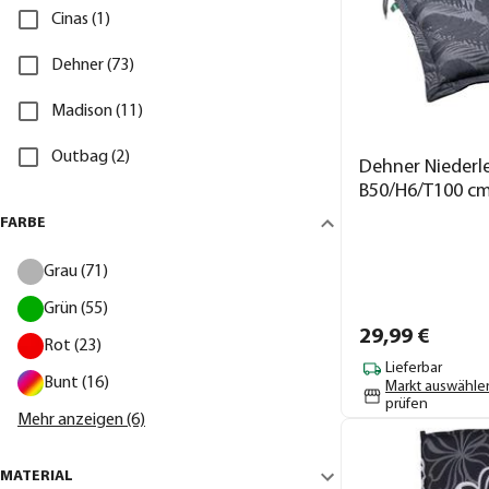
Cinas (1)
Dehner (73)
Madison (11)
Outbag (2)
Dehner Niederle
B50/H6/T100 c
FARBE
Grau (71)
Grün (55)
29,
99
€
Rot (23)
Lieferbar
Bunt (16)
Markt auswähle
prüfen
Mehr anzeigen (6)
MATERIAL