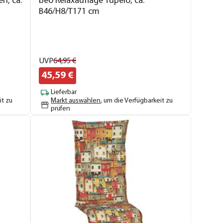
n, ca.
beo Relaxauflage Tupelo, ca.
B46/H8/T171 cm
UVP
64,
95
€
45,
59
€
Lieferbar
it zu
Markt auswählen
, um die Verfügbarkeit zu
prüfen