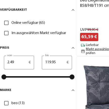
beo Liegenaufla
B58/H8/T191 c
VERFÜGBARKEIT
Online verfügbar (65)
UVP
99,
95
€
Im ausgewählten Markt verfügbar
65,
59
€
Lieferbar
PREIS
Markt auswähle
prüfen
von
bis
€
€
MARKE
beo (13)