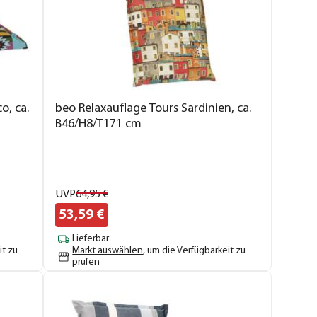
o, ca.
beo Relaxauflage Tours Sardinien, ca.
B46/H8/T171 cm
UVP
64,
95
€
53,
59
€
Lieferbar
it zu
Markt auswählen
, um die Verfügbarkeit zu
prüfen