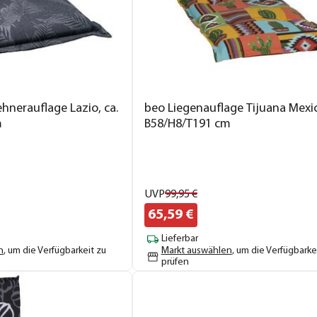
hnerauflage Lazio, ca.
beo Liegenauflage Tijuana Mexic
m
B58/H8/T191 cm
UVP
99,
95
€
65,
59
€
Lieferbar
n
, um die Verfügbarkeit zu
Markt auswählen
, um die Verfügbarke
prüfen