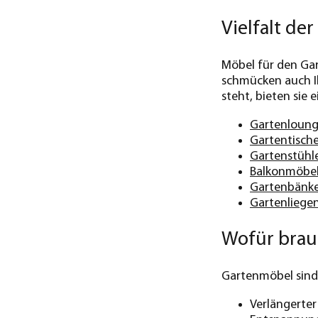
Vielfalt de
Möbel für den Gar
schmücken auch Ih
steht, bieten sie
Gartenloung
Gartentisch
Gartenstühl
Balkonmöbe
Gartenbänk
Gartenliege
Wofür brau
Gartenmöbel sind 
Verlängerte