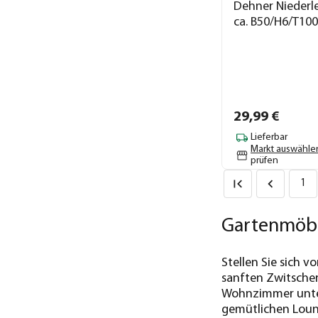
Dehner Niederle
ca. B50/H6/T10
29,
99
€
Lieferbar
Markt auswähle
prüfen
1
Gartenmöbe
Stellen Sie sich
sanften Zwitscher
Wohnzimmer unter 
gemütlichen Loun