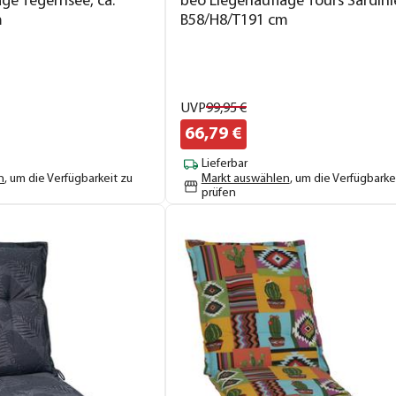
ge Tegernsee, ca.
beo Liegenauflage Tours Sardinie
m
B58/H8/T191 cm
UVP
99,
95
€
66,
79
€
Lieferbar
n
, um die Verfügbarkeit zu
Markt auswählen
, um die Verfügbarke
prüfen