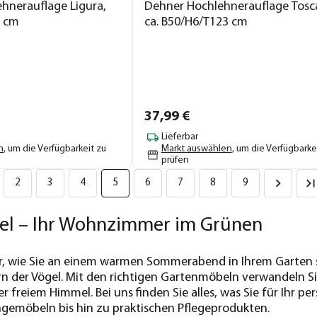
hnerauflage Ligura,
Dehner Hochlehnerauflage Tosc
0 cm
ca. B50/H6/T123 cm
37,
99
€
Lieferbar
n
, um die Verfügbarkeit zu
Markt auswählen
, um die Verfügbarke
prüfen
2
3
4
5
6
7
8
9
l – Ihr Wohnzimmer im Grünen
 vor, wie Sie an einem warmen Sommerabend in Ihrem Gart
n der Vögel. Mit den richtigen Gartenmöbeln verwandeln Sie
freiem Himmel. Bei uns finden Sie alles, was Sie für Ihr p
gemöbeln bis hin zu praktischen Pflegeprodukten.