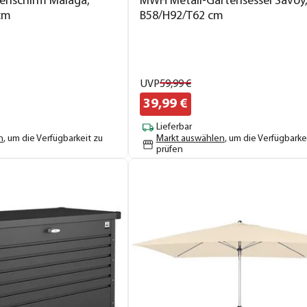
enschirm Malaga,
MWH Metall-Gartensessel Savoy,
 cm
B58/H92/T62 cm
UVP
59,
99
€
39,
99
€
Lieferbar
n
, um die Verfügbarkeit zu
Markt auswählen
, um die Verfügbarke
prüfen