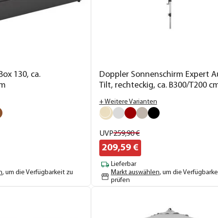
Box 130, ca.
Doppler Sonnenschirm Expert A
cm
Tilt, rechteckig, ca. B300/T200 c
+ Weitere Varianten
UVP
259,
90
€
209,
59
€
Lieferbar
n
, um die Verfügbarkeit zu
Markt auswählen
, um die Verfügbarke
prüfen