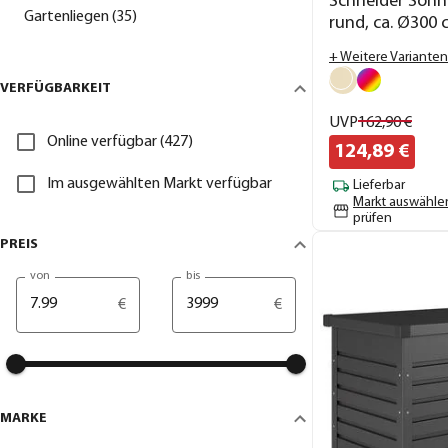
Schneider Sonn
Gartenliegen (35)
rund, ca. Ø300
+ Weitere Varianten
VERFÜGBARKEIT
UVP
162,
90
€
Online verfügbar (427)
124,
89
€
Im ausgewählten Markt verfügbar
Lieferbar
Markt auswähle
prüfen
PREIS
von
bis
€
€
MARKE