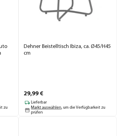
uto
Dehner Beistelltisch Ibiza, ca. Ø45/H45
m
cm
29,
99
€
Lieferbar
it zu
Markt auswählen
, um die Verfügbarkeit zu
prüfen