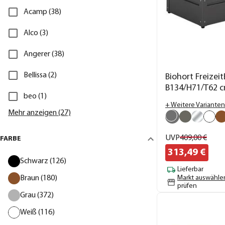
Acamp (38)
Alco (3)
Angerer (38)
Bellissa (2)
Biohort Freizeit
B134/H71/T62 
beo (1)
+ Weitere Varianten
Mehr anzeigen (27)
UVP
409,
00
€
FARBE
313,
49
€
Schwarz (126)
Lieferbar
Braun (180)
Markt auswähle
prüfen
Grau (372)
Weiß (116)