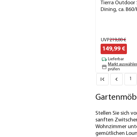
Tierra Outdoor 
Dining, ca. B60
UVP
219,
00
€
149,
99
€
Lieferbar
Markt auswähle
prüfen
1
Gartenmöbe
Stellen Sie sich
sanften Zwitscher
Wohnzimmer unter 
gemütlichen Loun