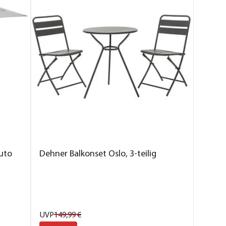
uto
Dehner Balkonset Oslo, 3-teilig
UVP
149,
99
€