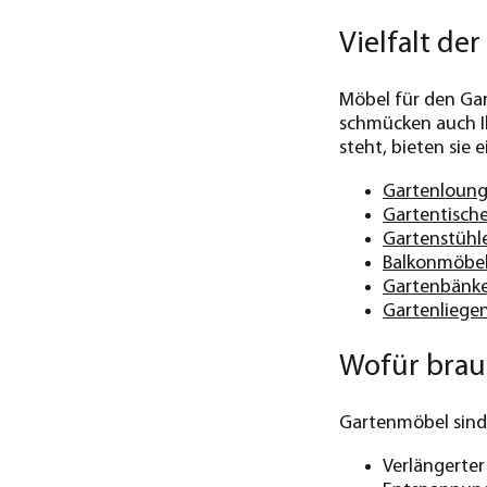
Vielfalt de
Möbel für den Gar
schmücken auch Ih
steht, bieten sie
Gartenloung
Gartentisch
Gartenstühl
Balkonmöbe
Gartenbänk
Gartenliege
Wofür brau
Gartenmöbel sind 
Verlängerte