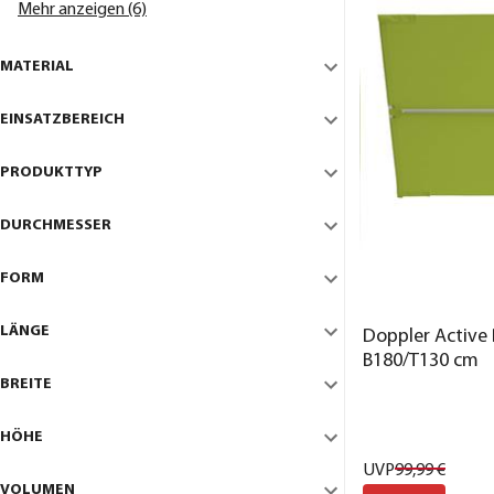
Mehr anzeigen (6)
MATERIAL
EINSATZBEREICH
PRODUKTTYP
DURCHMESSER
FORM
LÄNGE
Doppler Active 
B180/T130 cm
BREITE
HÖHE
UVP
99,
99
€
VOLUMEN