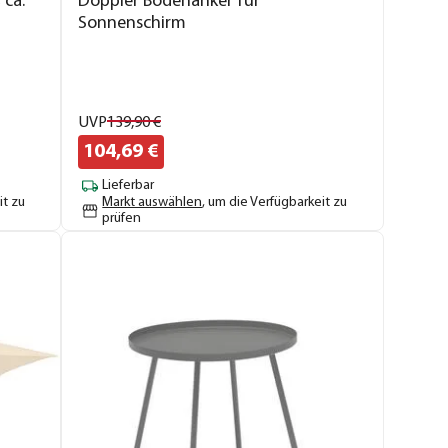
 ca.
Doppler Bodenanker für
Sonnenschirm
UVP
139,
90
€
104,
69
€
Lieferbar
it zu
Markt auswählen
, um die Verfügbarkeit zu
prüfen