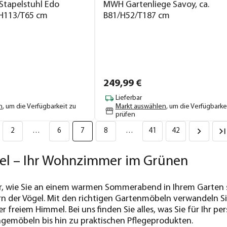
Stapelstuhl Edo
MWH Gartenliege Savoy, ca.
/H113/T65 cm
B81/H52/T187 cm
249,
99
€
Lieferbar
n
, um die Verfügbarkeit zu
Markt auswählen
, um die Verfügbarke
prüfen
2
…
6
7
8
…
41
42
l – Ihr Wohnzimmer im Grünen
 vor, wie Sie an einem warmen Sommerabend in Ihrem Gart
n der Vögel. Mit den richtigen Gartenmöbeln verwandeln Sie
freiem Himmel. Bei uns finden Sie alles, was Sie für Ihr p
gemöbeln bis hin zu praktischen Pflegeprodukten.