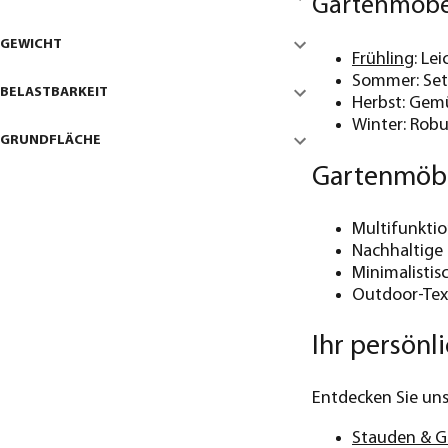
Gartenmöbel
GEWICHT
Frühling
: Le
Sommer: Set
BELASTBARKEIT
Herbst: Gem
Winter: Robu
GRUNDFLÄCHE
Gartenmöbel
Multifunktio
Nachhaltige M
Minimalistis
Outdoor-Text
Ihr persön
Entdecken Sie uns
Stauden & G