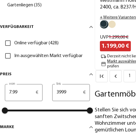
Westmann Holl
Gartenliegen (35)
2400, ca. B237
+ Weitere Varianten
VERFÜGBARKEIT
UVP
1.299,
00
€
Online verfügbar (428)
1.199,
00
€
Im ausgewählten Markt verfügbar
Derzeit nicht li
Markt auswähle
prüfen
PREIS
1
von
bis
€
€
Gartenmöbe
Stellen Sie sich
sanften Zwitscher
Wohnzimmer unter 
MARKE
gemütlichen Loun