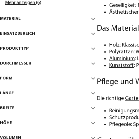
Mehr anzeigen (6)
Geselligkeit
Ästhetischer
MATERIAL
Das Material
EINSATZBEREICH
Holz
: Klassi
PRODUKTTYP
Polyrattan
: 
Aluminium
:
DURCHMESSER
Kunststoff
: 
FORM
Pflege und 
LÄNGE
Die richtige
Garte
BREITE
Reinigungsm
Schutzproduk
HÖHE
Pflegeöle: S
VOLUMEN