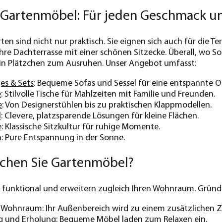
r Gartenmöbel: Für jeden Geschmack u
ten sind nicht nur praktisch. Sie eignen sich auch für die 
re Dachterrasse mit einer schönen Sitzecke. Überall, wo 
 ein Plätzchen zum Ausruhen. Unser Angebot umfasst:
es & Sets
: Bequeme Sofas und Sessel für eine entspannte 
e
: Stilvolle Tische für Mahlzeiten mit Familie und Freunden.
e
: Von Designerstühlen bis zu praktischen Klappmodellen.
l
: Clevere, platzsparende Lösungen für kleine Flächen.
e
: Klassische Sitzkultur für ruhige Momente.
n
: Pure Entspannung in der Sonne.
chen Sie Gartenmöbel?
funktional und erweitern zugleich Ihren Wohnraum. Gründe 
r Wohnraum: Ihr Außenbereich wird zu einem zusätzlichen 
 und Erholung: Bequeme Möbel laden zum Relaxen ein.