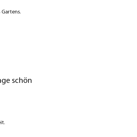
 Gartens.
nge schön
it.