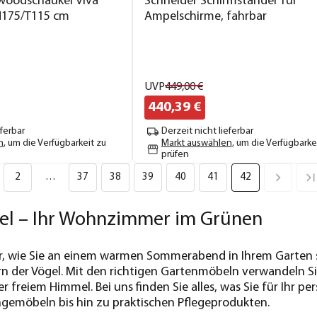
woodschaukel Viva
Schneider Schirmständer für
/H175/T115 cm
Ampelschirme, fahrbar
UVP
449,
00
€
440,
39
€
eferbar
Derzeit nicht lieferbar
n
, um die Verfügbarkeit zu
Markt auswählen
, um die Verfügbarke
prüfen
2
…
37
38
39
40
41
42
l – Ihr Wohnzimmer im Grünen
 vor, wie Sie an einem warmen Sommerabend in Ihrem Gart
n der Vögel. Mit den richtigen Gartenmöbeln verwandeln Sie
freiem Himmel. Bei uns finden Sie alles, was Sie für Ihr p
gemöbeln bis hin zu praktischen Pflegeprodukten.