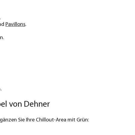
.
nd
Pavillons
.
n.
.
bel von Dehner
rgänzen Sie Ihre Chillout-Area mit Grün: