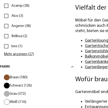
Acamp (38)
Vielfalt de
Alco (3)
Möbel für den Gar
schmücken auch Ih
Angerer (38)
steht, bieten sie
Bellissa (2)
Gartenloung
Gartentisch
beo (1)
Gartenstühl
Mehr anzeigen (27)
Balkonmöbe
Gartenbänk
Gartenliege
FARBE
Braun (180)
Wofür brau
Schwarz (126)
Gartenmöbel sind 
Grau (372)
Verlängerte
Weiß (116)
Entspannung