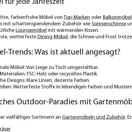
 für jede Jahreszeit
ichte, farbenfrohe Möbel von
Top-Marken
oder
Balkonmöbel
s mit schattenspendendem Zubehör wie
Sonnenschirme
u
ütliche
Loungemöbel
mit wärmenden Kissen.
ste, wetterfeste
Dining-Möbel
, die Schnee und Frost trotze
-Trends: Was ist aktuell angesagt?
nale Möbel: Von Liege zu Tisch umgestaltbar.
aterialien: FSC-Holz oder recyceltes Plastik.
che Designs: Klare Linien, dezente Farben.
ilien: Wetterfeste Stoffe in lebendigen Farben und Mustern
liches Outdoor-Paradies mit Gartenmö
er vielfältiges Sortiment an
Gartenmöbeln und Zubehör
. E
räser