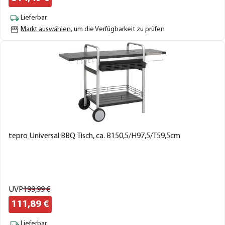
Lieferbar
Markt auswählen
, um die Verfügbarkeit zu prüfen
tepro Universal BBQ Tisch, ca. B150,5/H97,5/T59,5cm
UVP
199,
99
€
111,
89
€
Lieferbar