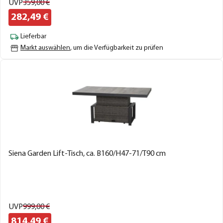
UVP
359,
00
€
282,
49
€
Lieferbar
Markt auswählen
, um die Verfügbarkeit zu prüfen
Siena Garden Lift-Tisch, ca. B160/H47-71/T90 cm
UVP
999,
00
€
814,
49
€