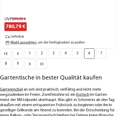
UVP
899,
00
€
780,
79
€
Lieferbar
Markt auswählen
, um die Verfügbarkeit zu prüfen
1
2
3
4
5
6
7
8
9
Gartentische in bester Qualität kaufen
Gartenmöbel
an sich sind praktisch, vielfältig und nicht mehr
wegzudenken im Freien. Zweifelsohne ist ein
Esstisch
im Garten
meist der Mittelpunkt überhaupt. Was gibt es Schöneres als den Tag
draußen mit einem entspannten Frühstück zu beginnen oder ihn in
geselliger Grillrunde am Abend zu beenden. Bei der Entscheidung für
einen
Balkon- oder Terrassentisch
bleiben bei Dehner keine Wünsche