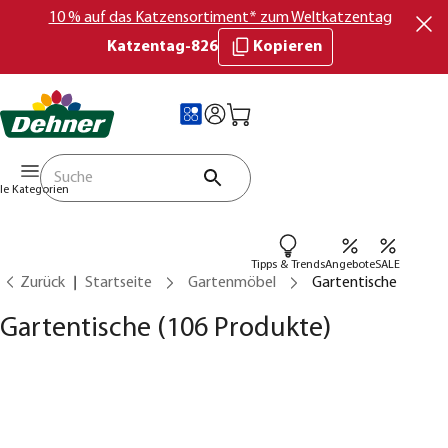
10 % auf das Katzensortiment* zum Weltkatzentag
Katzentag-826
Kopieren
lle Kategorien
Tipps & Trends
Angebote
SALE
Zurück
Startseite
Gartenmöbel
Gartentische
Gartentische
(106 Produkte)