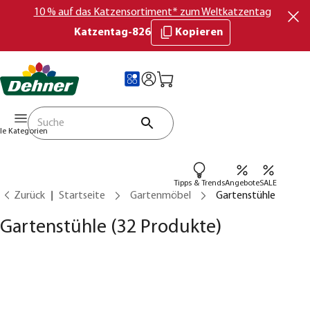
10 % auf das Katzensortiment* zum Weltkatzentag
Katzentag-826
Kopieren
lle Kategorien
Tipps & Trends
Angebote
SALE
Zurück
Startseite
Gartenmöbel
Gartenstühle
Gartenstühle
(32 Produkte)