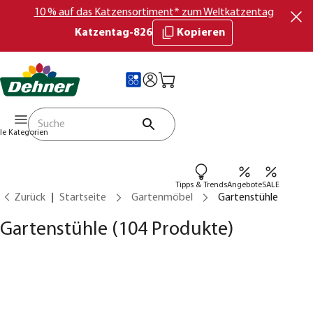
10 % auf das Katzensortiment* zum Weltkatzentag
Katzentag-826
Kopieren
lle Kategorien
Tipps & Trends
Angebote
SALE
Zurück
Startseite
Gartenmöbel
Gartenstühle
Gartenstühle
(104 Produkte)