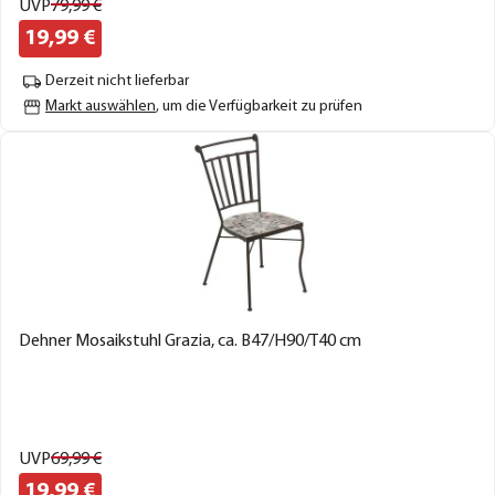
UVP
79,
99
€
19,
99
€
Derzeit nicht lieferbar
Markt auswählen
, um die Verfügbarkeit zu prüfen
Dehner Mosaikstuhl Grazia, ca. B47/H90/T40 cm
UVP
69,
99
€
19,
99
€