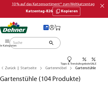
10 % auf das Katzensortiment* zum Weltkatzentag
Katzentag-826
Kopieren
lle Kategorien
Tipps & Trends
Angebote
SALE
Zurück
Startseite
Gartenmöbel
Gartenstühle
Gartenstühle
(104 Produkte)