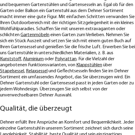
und bequemen Gartenstühlen und Gartensesseln an. Egal ob für den
Garten oder Balkon ein Gartenstuhl aus dem Dehner Sortiment
macht immer eine gute Figur. Mit einfachen Schritten verwanden Sie
Ihren Outdoorbereich mit der richtigen Sitzgelegenheit in ein kleines
Wohlfühlparadies. Schaffen Sie mit unseren extravaganten oder
schlichten
Gartenmöbeln
einen Garten zum Verlieben. Nehmen Sie
sich ein Stück Auszeit und setzen Sie sich mit einem guten Buch auf
Ihren Gartensessel und genießen Sie die frische Luft. Erwerben Sie bei
uns Gartenstühle in unterschiedlichen Materialien, z. B. aus
Kunststoff
,
Aluminium
oder
Polyrattan
. Für die Vielzahl der
angebotenen Funktionsvarianten, von
Klappstühlen
über
Stapelsessel
,
Relaxsessel
und Geflechtsesseln finden Sie im Dehner
Sortiment ein umfassendes Angebot, das Sie überzeugen wird. Ein
Dehner Gartenstuhl oder Gartensessel passt in jeden Garten oder zu
jedem Wohndesign. Überzeugen Sie sich selbst von der
unverwechselbaren Dehner Auswahl.
Qualität, die überzeugt
Dehner erfüllt Ihre Ansprüche an Komfort und Bequemlichkeit. Jeder
einzelne Gartenstuhl in unserem Sortiment zeichnet sich durch seine
Langlebigkeit, Stabilität, beste Qualität und sein einzigartiges