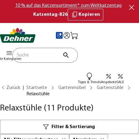
10 % auf das Katzensortiment* zum Weltkatzentag
Katzentag-826
Kopieren
lle Kategorien
Tipps & Trends
Angebote
SALE
Zurück
Startseite
Gartenmöbel
Gartenstühle
Relaxstühle
Relaxstühle
(11 Produkte)
Filter & Sortierung