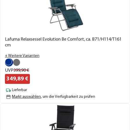
Lafuma Relaxsessel Evolution Be Comfort, ca. B71/H114/T161
cm
+ Weitere Varianten
UVP
399,
90
€
349,
89
€
Lieferbar
Markt auswählen
, um die Verfügbarkeit zu prüfen