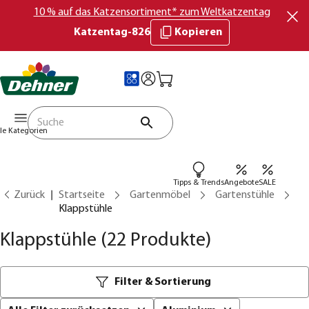
10 % auf das Katzensortiment* zum Weltkatzentag
Katzentag-826
Kopieren
lle Kategorien
Tipps & Trends
Angebote
SALE
Zurück
Startseite
Gartenmöbel
Gartenstühle
Klappstühle
Klappstühle
(22 Produkte)
Filter & Sortierung