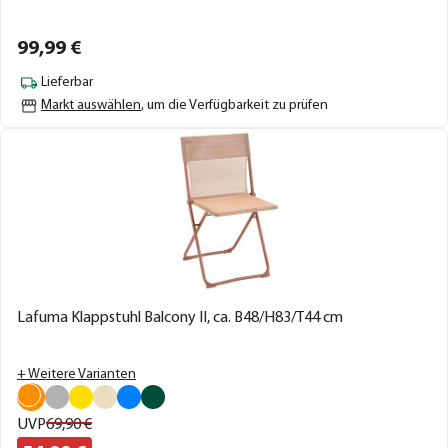
99,
99
€
Lieferbar
Markt auswählen
, um die Verfügbarkeit zu prüfen
Lafuma Klappstuhl Balcony II, ca. B48/H83/T44 cm
+ Weitere Varianten
UVP
69,
90
€