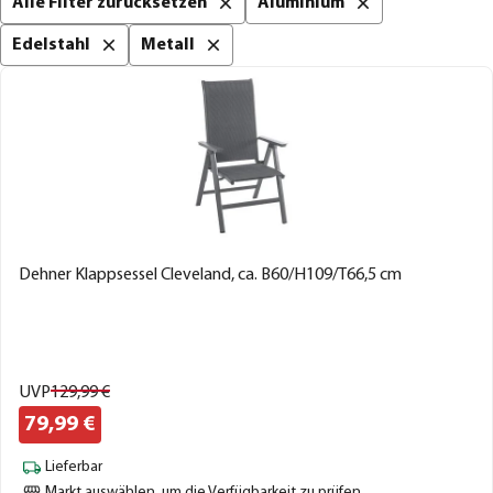
Alle Filter zurücksetzen
Aluminium
Edelstahl
Metall
Dehner Klappsessel Cleveland, ca. B60/H109/T66,5 cm
UVP
129,
99
€
79,
99
€
Lieferbar
Markt auswählen
, um die Verfügbarkeit zu prüfen