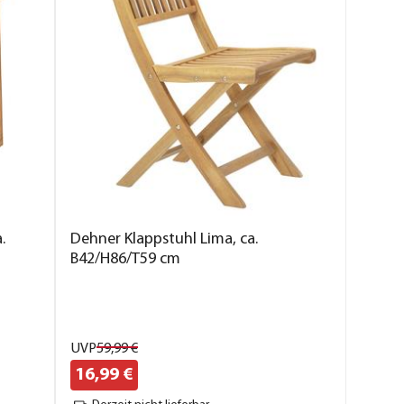
.
Dehner Klappstuhl Lima, ca.
B42/H86/T59 cm
UVP
59,
99
€
16,
99
€