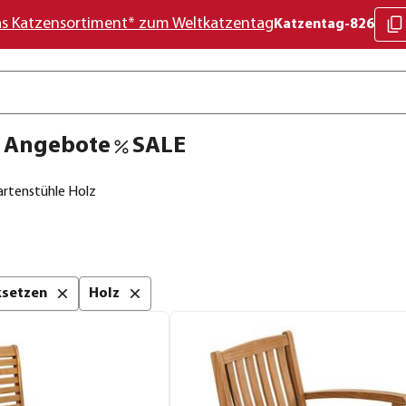
as Katzensortiment* zum Weltkatzentag
Katzentag-826
Angebote
SALE
artenstühle Holz
cksetzen
Holz