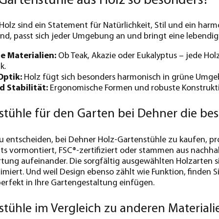
Gartenstühle aus Holz so besonders?
Holz sind ein Statement für Natürlichkeit, Stil und ein ha
d, passt sich jeder Umgebung an und bringt eine lebendige
e Materialien:
Ob Teak, Akazie oder Eukalyptus – jede Hol
k.
Optik:
Holz fügt sich besonders harmonisch in grüne Umgeb
 Stabilität:
Ergonomische Formen und robuste Konstrukti
tühle für den Garten bei Dehner die bes
u entscheiden, bei Dehner Holz-Gartenstühle zu kaufen, profi
its vormontiert, FSC®-zertifiziert oder stammen aus nachhal
ng aufeinander. Die sorgfältig ausgewählten Holzarten si
miert. Und weil Design ebenso zählt wie Funktion, finden Si
perfekt in Ihre Gartengestaltung einfügen.
tühle im Vergleich zu anderen Materiali