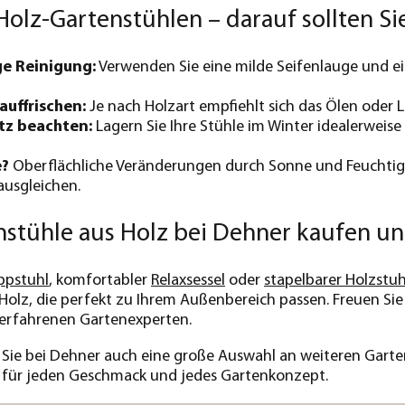
Holz-Gartenstühlen – darauf sollten Si
e Reinigung:
Verwenden Sie eine milde Seifenlauge und e
auffrischen:
Je nach Holzart empfiehlt sich das Ölen oder L
tz beachten:
Lagern Sie Ihre Stühle im Winter idealerweis
e?
Oberflächliche Veränderungen durch Sonne und Feuchtigkei
ausgleichen.
nstühle aus Holz bei Dehner kaufen u
ppstuhl
, komfortabler
Relaxsessel
oder
stapelbarer Holzstuh
Holz, die perfekt zu Ihrem Außenbereich passen. Freuen Sie 
 erfahrenen Gartenexperten.
 Sie bei Dehner auch eine große Auswahl an weiteren Gart
– für jeden Geschmack und jedes Gartenkonzept.