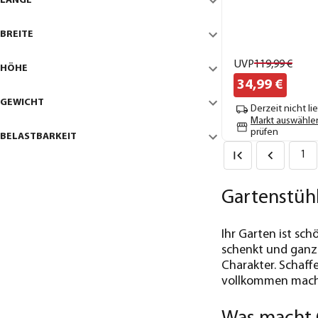
LÄNGE
BREITE
UVP
119,
99
€
HÖHE
34,
99
€
GEWICHT
Derzeit nicht li
Markt auswähle
prüfen
BELASTBARKEIT
1
Gartenstühl
Ihr Garten ist sc
schenkt und ganz 
Charakter. Schaff
vollkommen mach