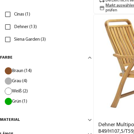
Derzeit nicht li
Markt auswähle
prüfen
Cinas (1)
Dehner (13)
Siena Garden (3)
FARBE
Braun (14)
Grau (4)
Weiß (2)
Grün (1)
MATERIAL
Dehner Multipos
B49/H107,5/T59