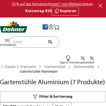
10 % auf das Katzensortiment* zum Weltkatzentag
Katzentag-826
Kopieren
lle Kategorien
Tipps & Trends
Angebote
SALE
Zurück
Startseite
Gartenmöbel
Gartenstühle
Gartenstühle Aluminium
Gartenstühle Aluminium
(7 Produkte)
Filter & Sortierung