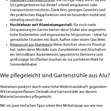
Klappbare Aluminiumstühle
:
Die richtige Wahl, wenn Sie Ihre
Sitzgelegenheiten bei Bedarf schnell wegräumen oder
transportieren möchten. Dank ihres geringen Gewichts und
der praktischen Klappfunktion sind sie besonders mobil und
vielseitig einsetzbar.
Hochlehner mit Aluminiumgestell:
Für noch mehr
Entspannung im Garten bieten diese Stühle eine angenehm
hohe Rückenlehne und ergonomische Sitzposition – ideal für
gemütliche Stunden mit Buch, Kaffee oder einem Glas Wein.
Relaxsessel aus Aluminium
:
Wenn Komfort oberste Priorität
hat, laden diese Modelle zum Zurücklehnen und Abschalten
ein. Verstellbare Rückenlehnen, gepolsterte Elemente und
großzügige Sitzflächen machen sie zur perfekten Wahl für
Sonnenliebhaber.
Wie pflegeleicht sind Gartenstühle aus Alu?
Aluminium punktet durch seine hohe Widerstandskraft gegenüber
Witterungseinflüssen. Deshalb sind Gartenstühle aus diesem
Material besonders pflegeleicht.
Mit ein paar einfachen Tipps sehen Ihre Möbel lange aus wie neu: