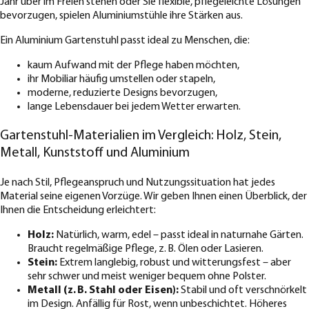
Jahr über im Freien stehen oder Sie flexible, pflegeleichte Lösungen
bevorzugen, spielen Aluminiumstühle ihre Stärken aus.
Ein Aluminium Gartenstuhl passt ideal zu Menschen, die:
kaum Aufwand mit der Pflege haben möchten,
ihr Mobiliar häufig umstellen oder stapeln,
moderne, reduzierte Designs bevorzugen,
lange Lebensdauer bei jedem Wetter erwarten.
Gartenstuhl-Materialien im Vergleich: Holz, Stein,
Metall, Kunststoff und Aluminium
Je nach Stil, Pflegeanspruch und Nutzungssituation hat jedes
Material seine eigenen Vorzüge. Wir geben Ihnen einen Überblick, der
Ihnen die Entscheidung erleichtert:
Holz:
Natürlich, warm, edel – passt ideal in naturnahe Gärten.
Braucht regelmäßige Pflege, z. B. Ölen oder Lasieren.
Stein:
Extrem langlebig, robust und witterungsfest – aber
sehr schwer und meist weniger bequem ohne Polster.
Metall (z. B. Stahl oder Eisen):
Stabil und oft verschnörkelt
im Design. Anfällig für Rost, wenn unbeschichtet. Höheres