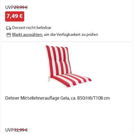
UVP
29,
99
€
7,
49
€
Derzeit nicht lieferbar
Markt auswählen
, um die Verfügbarkeit zu prüfen
Dehner Mittellehnerauflage Gela, ca. B50/H6/T108 cm
UVP
32,
99
€