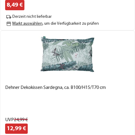
8,
49
€
Derzeit nicht lieferbar
Markt auswählen
, um die Verfügbarkeit zu prüfen
Dehner Dekokissen Sardegna, ca. B100/H15/T70 cm
UVP
24,
99
€
12,
99
€