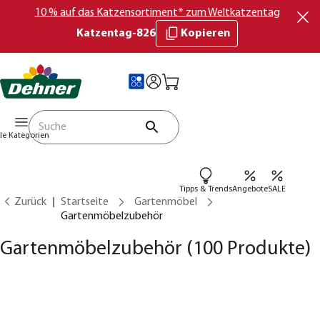
10 % auf das Katzensortiment* zum Weltkatzentag
Katzentag-826
Kopieren
lle Kategorien
Tipps & Trends
Angebote
SALE
Zurück
Startseite
Gartenmöbel
Gartenmöbelzubehör
Gartenmöbelzubehör
(100 Produkte)