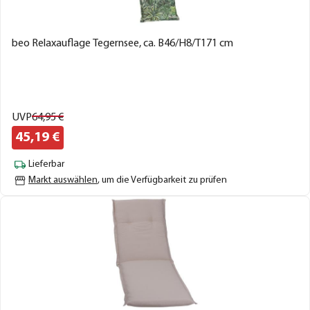
beo Relaxauflage Tegernsee, ca. B46/H8/T171 cm
UVP
64,
95
€
45,
19
€
Lieferbar
Markt auswählen
, um die Verfügbarkeit zu prüfen