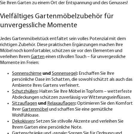
Sie Ihren Garten zu einem Ort der Entspannung und des Genusses!
Vielfältiges Gartenmöbelzubehör für
unvergessliche Momente
Jedes Gartenmöbelstück entfaltet sein volles Potenzial mit dem
richtigen Zubehör. Diese praktischen Ergänzungen machen Ihre
Möbel noch komfortabler, schützen sie vor den Elementen und
verleihen Ihrem
Garten
einen stilvollen Touch – für unvergessliche
Momente im Freien:
Sonnenschirme
und
Sonnensegel
:
Erschaffen Sie Ihre
persönliche Oase im Schatten, die sowohl schützt als auch das
Ambiente Ihres Gartens verfeinert.
Schutzhüllen
:
Halten Sie Ihre Möbel in Topform – wetterfeste
Abdeckungen schützen zuverlässig vor Witterungseinflüssen.
Sitzauflagen
und
Relaxauflagen
:
Optimieren Sie den Komfort
Ihrer
Gartenmöbel
und schaffen Sie eine gemütliche
Wohlfühloase.
Dekokissen
:
Setzen Sie stilvolle Akzente und verleihen Sie
Ihrem Garten eine persönliche Note.
Gartenschränke und -regale
:
Sorgen Sie für Ordnung und