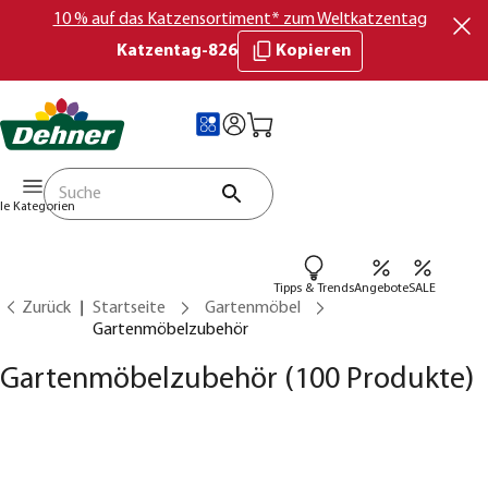
10 % auf das Katzensortiment* zum Weltkatzentag
Katzentag-826
Kopieren
lle Kategorien
Tipps & Trends
Angebote
SALE
Zurück
Startseite
Gartenmöbel
Gartenmöbelzubehör
Gartenmöbelzubehör
(100 Produkte)