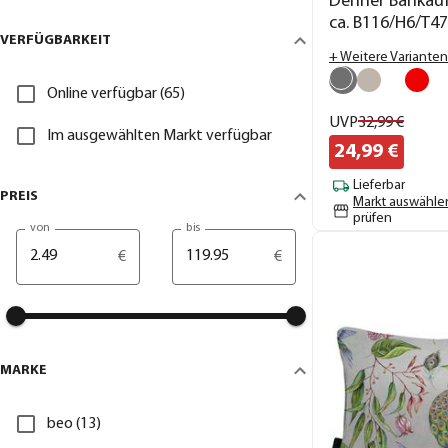
Dehner Bankaufl
ca. B116/H6/T4
VERFÜGBARKEIT
+ Weitere Varianten
Online verfügbar (65)
UVP
32,
99
€
Im ausgewählten Markt verfügbar
24,
99
€
Lieferbar
PREIS
Markt auswähle
prüfen
von
bis
€
€
MARKE
beo (13)