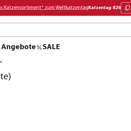
as Katzensortiment* zum Weltkatzentag
Katzentag-826
Angebote
SALE
r
te)