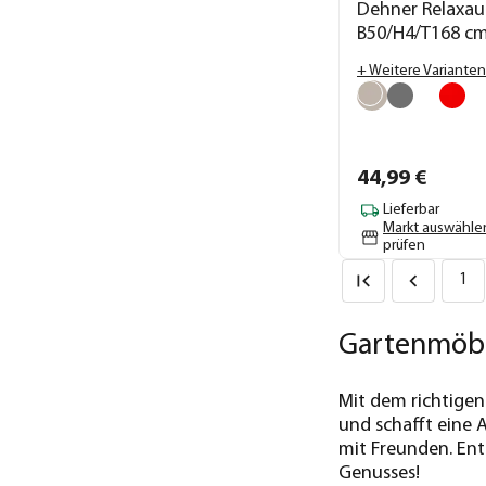
Dehner Relaxauf
B50/H4/T168 c
+ Weitere Varianten
44,
99
€
Lieferbar
Markt auswähle
prüfen
1
Gartenmöbe
Mit dem richtigen
und schafft eine 
mit Freunden. En
Genusses!