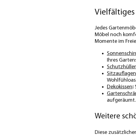
Vielfältig
Jedes Gartenmöbel
Möbel noch komfo
Momente im Freie
Sonnenschi
Ihres Gartens
Schutzhülle
Sitzauflagen
Wohlfühloas
Dekokissen
:
S
Gartenschrä
aufgeräumt.
Weitere sch
Diese zusätzliche