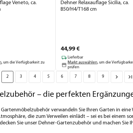
lage Veneto, ca.
Dehner Relaxauflage Sicilia, ca.
m
B50/H4/T168 cm
44,
99
€
Lieferbar
n
, um die Verfügbarkeit zu
Markt auswählen
, um die Verfügbarke
prüfen
2
3
4
5
6
7
8
9
lzubehör – die perfekten Ergänzungen
 Gartenmöbelzubehör verwandeln Sie Ihren Garten in eine 
Atmosphäre, die zum Verweilen einlädt – sei es bei einem
tdecken Sie unser Dehner-Gartenzubehör und machen Sie I