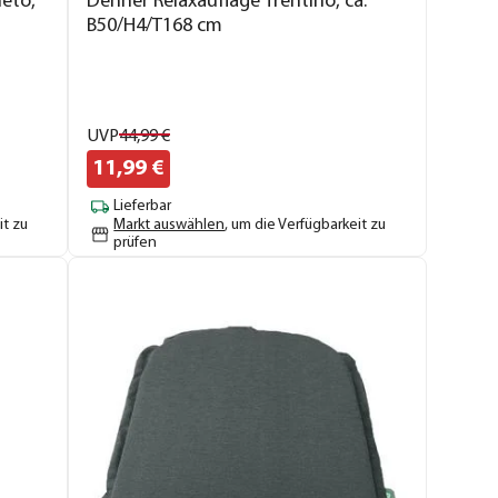
eto,
Dehner Relaxauflage Trentino, ca.
B50/H4/T168 cm
UVP
44,
99
€
11,
99
€
Lieferbar
it zu
Markt auswählen
, um die Verfügbarkeit zu
prüfen