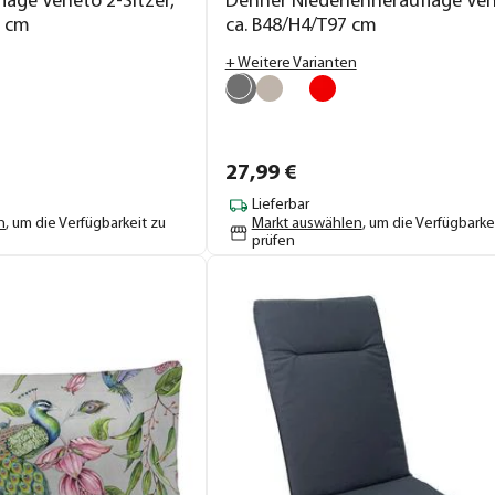
age Veneto 2-Sitzer,
Dehner Niederlehnerauflage Ven
7 cm
ca. B48/H4/T97 cm
+ Weitere Varianten
27,
99
€
Lieferbar
n
, um die Verfügbarkeit zu
Markt auswählen
, um die Verfügbarke
prüfen