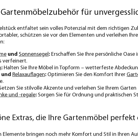
es Gartenmöbelzubehör für unvergessl
stück entfaltet sein volles Potenzial mit dem richtigen Z
rtabler, schützen sie vor den Elementen und verleihen Ih
n:
rme
und
Sonnensegel
:
Erschaffen Sie Ihre persönliche Oase
 verfeinert.
n
:
Halten Sie Ihre Möbel in Topform – wetterfeste Abdeckun
und
Relaxauflagen
:
Optimieren Sie den Komfort Ihrer
Gart
e.
etzen Sie stilvolle Akzente und verleihen Sie Ihrem Garten 
nke und -regale
:
Sorgen Sie für Ordnung und praktischen Stau
öne Extras, die Ihre Gartenmöbel perfekt
n Elemente bringen noch mehr Komfort und Stil in Ihren Au