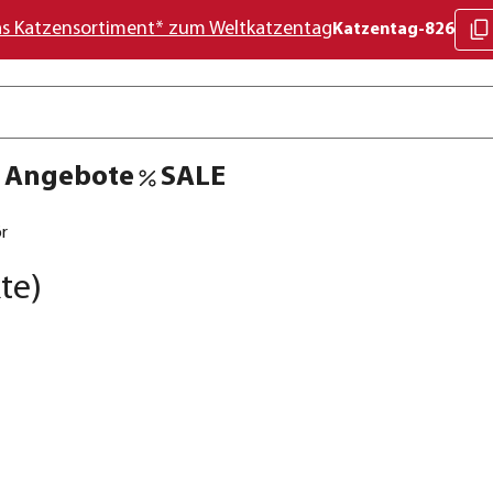
as Katzensortiment* zum Weltkatzentag
Katzentag-826
Angebote
SALE
r
te)