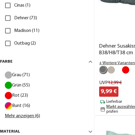
Cinas (1)
Dehner (73)
Madison (11)
Outbag (2)
Dehner Susakiss
B38/H8/T38 cm
FARBE
+ Weitere Varianten
Grau (71)
UVP
12,
99
€
Grün (55)
9,
99
€
Rot (23)
Lieferbar
Bunt (16)
Markt auswähle
prüfen
Mehr anzeigen (6)
MATERIAL