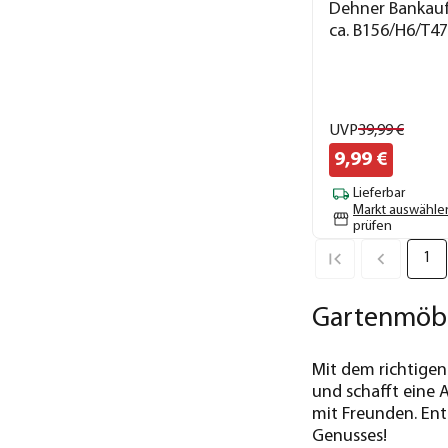
Dehner Bankaufl
ca. B156/H6/T4
UVP
39,
99
€
9,
99
€
Lieferbar
Markt auswähle
prüfen
1
Gartenmöbe
Mit dem richtigen
und schafft eine 
mit Freunden. En
Genusses!