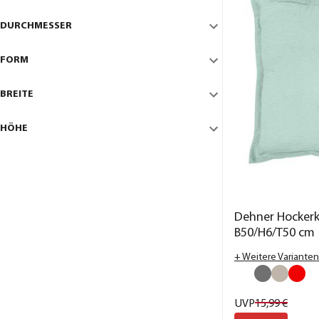
DURCHMESSER
FORM
BREITE
HÖHE
Dehner Hockerki
B50/H6/T50 cm
+ Weitere Varianten
UVP
15,
99
€