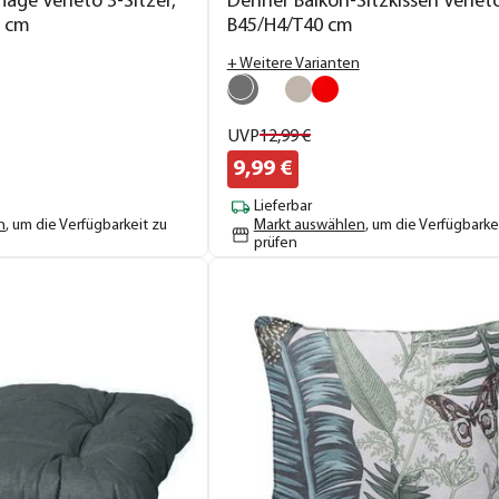
age Veneto 3-Sitzer,
Dehner Balkon-Sitzkissen Veneto
7 cm
B45/H4/T40 cm
+ Weitere Varianten
UVP
12,
99
€
9,
99
€
Lieferbar
n
, um die Verfügbarkeit zu
Markt auswählen
, um die Verfügbarke
prüfen