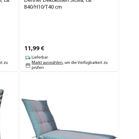
, ca.
Dehner Dekokissen Sicilia, ca.
B40/H10/T40 cm
11,
99
€
Lieferbar
it zu
Markt auswählen
, um die Verfügbarkeit zu
prüfen