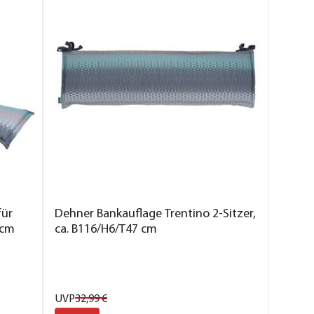
für
Dehner Bankauflage Trentino 2-Sitzer,
 cm
ca. B116/H6/T47 cm
UVP
32,
99
€