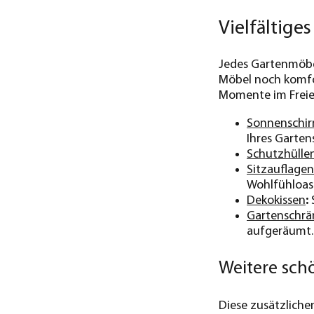
Vielfältig
Jedes Gartenmöbel
Möbel noch komfo
Momente im Freie
Sonnenschi
Ihres Gartens
Schutzhülle
Sitzauflagen
Wohlfühloas
Dekokissen
:
S
Gartenschrä
aufgeräumt.
Weitere sch
Diese zusätzliche