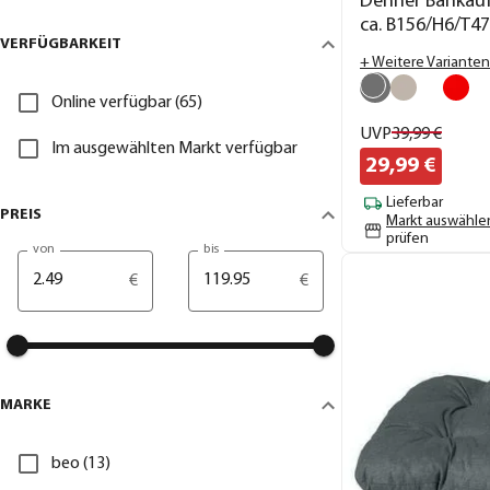
Dehner Bankaufl
ca. B156/H6/T4
VERFÜGBARKEIT
+ Weitere Varianten
Online verfügbar (65)
UVP
39,
99
€
Im ausgewählten Markt verfügbar
29,
99
€
Lieferbar
PREIS
Markt auswähle
prüfen
von
bis
€
€
MARKE
beo (13)