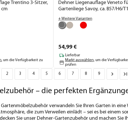
age Trentino 3-Sitzer,
Dehner Liegenauflage Veneto fü
7 cm
Gartenliege Savoy, ca. B57/H6/T
cm
+ Weitere Varianten
54,
99
€
Lieferbar
n
, um die Verfügbarkeit zu
Markt auswählen
, um die Verfügbarke
prüfen
2
3
4
5
6
7
8
9
lzubehör – die perfekten Ergänzungen
 Gartenmöbelzubehör verwandeln Sie Ihren Garten in eine 
Atmosphäre, die zum Verweilen einlädt – sei es bei einem
tdecken Sie unser Dehner-Gartenzubehör und machen Sie I