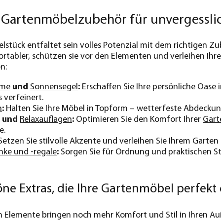
es Gartenmöbelzubehör für unvergessl
stück entfaltet sein volles Potenzial mit dem richtigen Z
rtabler, schützen sie vor den Elementen und verleihen Ih
n:
rme
und
Sonnensegel
:
Erschaffen Sie Ihre persönliche Oase
 verfeinert.
n
:
Halten Sie Ihre Möbel in Topform – wetterfeste Abdeckun
und
Relaxauflagen
:
Optimieren Sie den Komfort Ihrer
Gart
e.
etzen Sie stilvolle Akzente und verleihen Sie Ihrem Garten 
nke und -regale
:
Sorgen Sie für Ordnung und praktischen Stau
öne Extras, die Ihre Gartenmöbel perfekt
n Elemente bringen noch mehr Komfort und Stil in Ihren Au