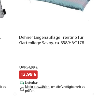
.
Dehner Liegenauflage Trentino für
Gartenliege Savoy, ca. B58/H6/T178
cm
UVP
54,
99
€
13,
99
€
Lieferbar
it zu
Markt auswählen
, um die Verfügbarkeit zu
prüfen