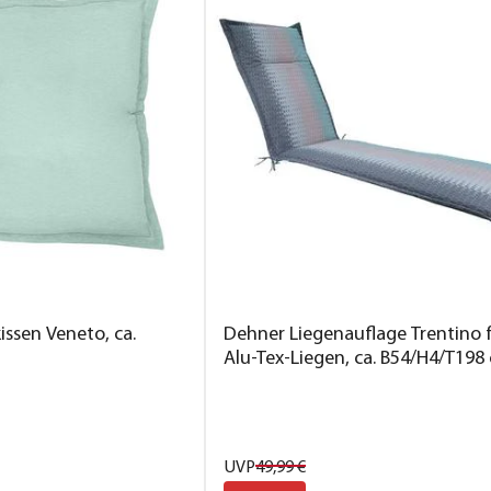
ssen Veneto, ca.
Dehner Liegenauflage Trentino 
Alu-Tex-Liegen, ca. B54/H4/T198
UVP
49,
99
€