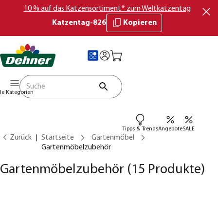
10 % auf das Katzensortiment* zum Weltkatzentag
Katzentag-826
Kopieren
lle Kategorien
Tipps & Trends
Angebote
SALE
Zurück
Startseite
Gartenmöbel
Gartenmöbelzubehör
Gartenmöbelzubehör
(15 Produkte)