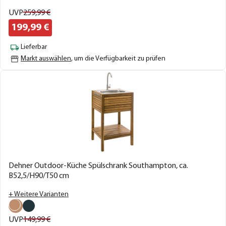
UVP
259,
99
€
199,
99
€
Lieferbar
Markt auswählen
, um die Verfügbarkeit zu prüfen
Dehner Outdoor-Küche Spülschrank Southampton, ca.
B52,5/H90/T50 cm
+ Weitere Varianten
UVP
149,
99
€