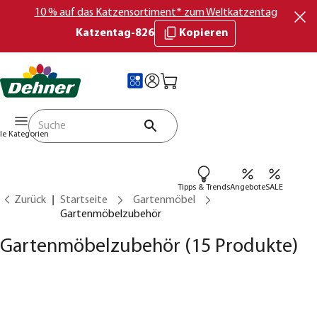
10 % auf das Katzensortiment* zum Weltkatzentag
Katzentag-826
Kopieren
lle Kategorien
Tipps & Trends
Angebote
SALE
Zurück
Startseite
Gartenmöbel
Gartenmöbelzubehör
Gartenmöbelzubehör
(15 Produkte)