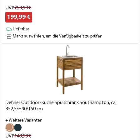
UVP
259,
99
€
199,
99
€
Lieferbar
Markt auswählen
, um die Verfügbarkeit zu prüfen
Dehner Outdoor-Küche Spülschrank Southampton, ca.
B52,5/H90/T50 cm
+ Weitere Varianten
UVP
149,
99
€