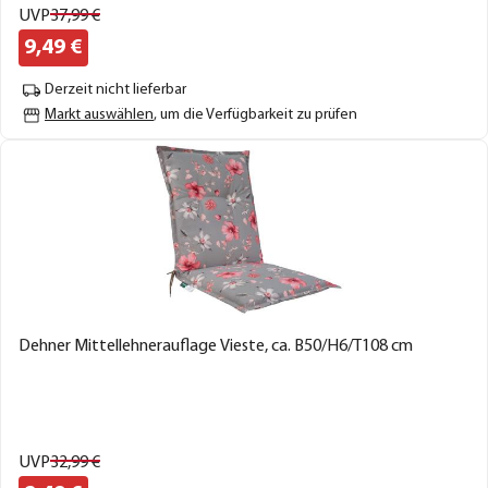
UVP
37,
99
€
9,
49
€
Derzeit nicht lieferbar
Markt auswählen
, um die Verfügbarkeit zu prüfen
Dehner Mittellehnerauflage Vieste, ca. B50/H6/T108 cm
UVP
32,
99
€