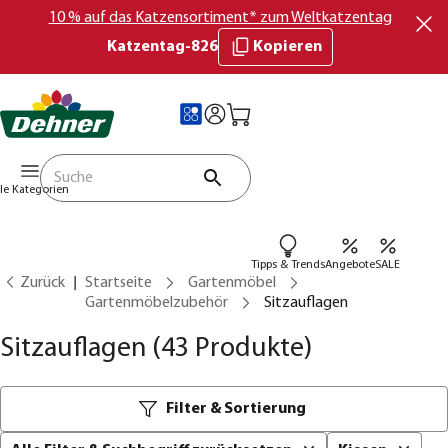
10 % auf das Katzensortiment* zum Weltkatzentag
Katzentag-826
Kopieren
lle Kategorien
Tipps & Trends
Angebote
SALE
Zurück
Startseite
Gartenmöbel
Gartenmöbelzubehör
Sitzauflagen
Sitzauflagen
(43 Produkte)
Filter & Sortierung