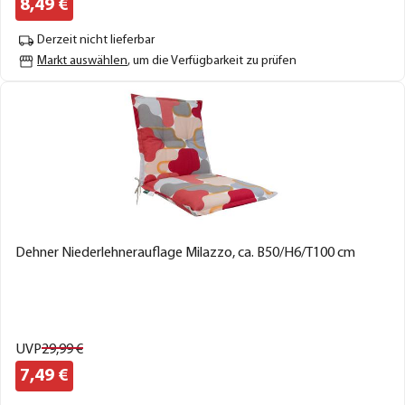
8,
49
€
Derzeit nicht lieferbar
Markt auswählen
, um die Verfügbarkeit zu prüfen
Dehner Niederlehnerauflage Milazzo, ca. B50/H6/T100 cm
UVP
29,
99
€
7,
49
€