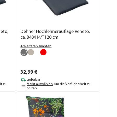
eto,
Dehner Hochlehnerauflage Veneto,
ca. B48/H4/T120 cm
+ Weitere Varianten
32,
99
€
Lieferbar
it zu
Markt auswählen
, um die Verfügbarkeit zu
prüfen