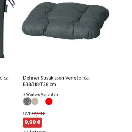
, ca.
Dehner Susakissen Veneto, ca.
B38/H8/T38 cm
+ Weitere Varianten
UVP
12,
99
€
9,
99
€