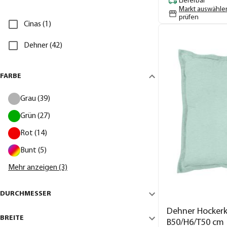
Lieferbar
Markt auswähle
prüfen
Cinas (1)
Dehner (42)
FARBE
Grau (39)
Grün (27)
Rot (14)
Bunt (5)
Mehr anzeigen (3)
DURCHMESSER
Dehner Hockerki
BREITE
B50/H6/T50 cm