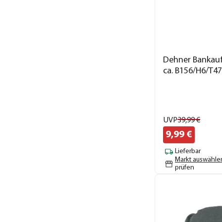
Dehner Bankaufl
ca. B156/H6/T4
UVP
39,
99
€
9,
99
€
Lieferbar
Markt auswähle
prüfen