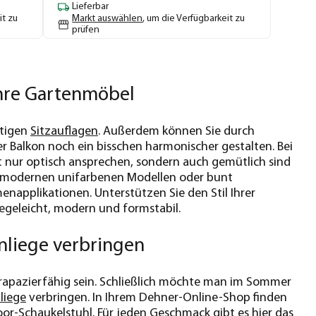
Lieferbar
it zu
Markt auswählen
, um die Verfügbarkeit zu
prüfen
Ihre Gartenmöbel
htigen
Sitzauflagen
. Außerdem können Sie durch
r Balkon noch ein bisschen harmonischer gestalten. Bei
t nur optisch ansprechen, sondern auch gemütlich sind
n, modernen unifarbenen Modellen oder bunt
enapplikationen. Unterstützen Sie den Stil Ihrer
egeleicht, modern und formstabil.
nliege verbringen
trapazierfähig sein. Schließlich möchte man im Sommer
liege
verbringen. In Ihrem Dehner-Online-Shop finden
r-Schaukelstuhl. Für jeden Geschmack gibt es hier das