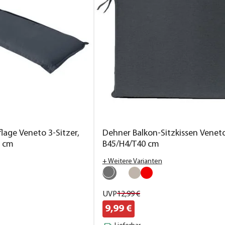
age Veneto 3-Sitzer,
Dehner Balkon-Sitzkissen Veneto
7 cm
B45/H4/T40 cm
+ Weitere Varianten
UVP
12,
99
€
9,
99
€