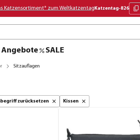
as Katzensortiment* zum Weltkatzentag
Katzentag-826
Angebote
SALE
r
Sitzauflagen
chbegriff zurücksetzen
Kissen