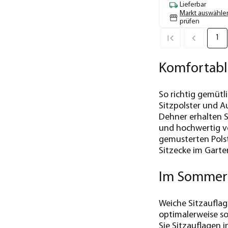
Lieferbar
Markt auswähle
prüfen
1
Komfortabl
So richtig gemüt
Sitzpolster und A
Dehner erhalten S
und hochwertig v
gemusterten Polst
Sitzecke im Garte
Im Sommer s
Weiche Sitzauflag
optimalerweise so
Sie Sitzauflagen i