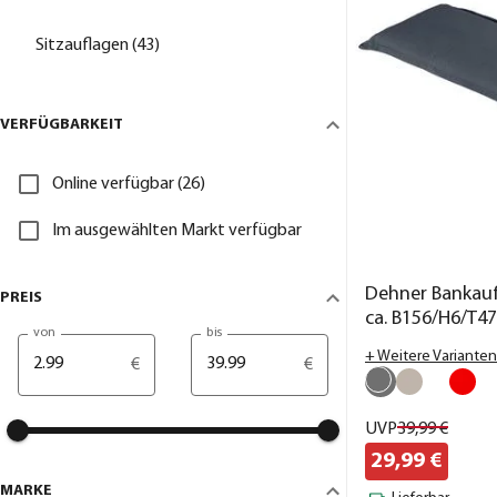
Sitzauflagen (43)
VERFÜGBARKEIT
Online verfügbar (26)
Im ausgewählten Markt verfügbar
Dehner Bankaufl
PREIS
ca. B156/H6/T4
von
bis
+ Weitere Varianten
€
€
UVP
39,
99
€
29,
99
€
MARKE