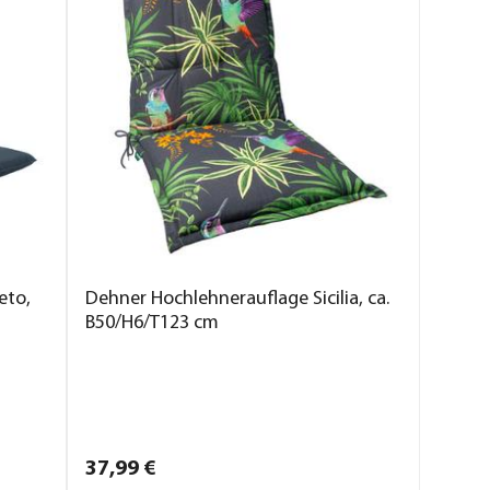
eto,
Dehner Hochlehnerauflage Sicilia, ca.
B50/H6/T123 cm
37,
99
€