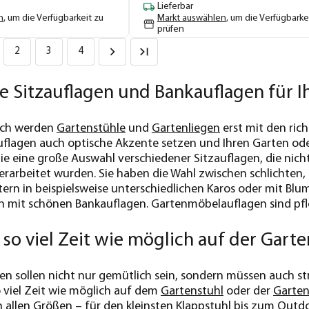
Lieferbar
n
, um die Verfügbarkeit zu
Markt auswählen
, um die Verfügbarke
prüfen
2
3
4
e Sitzauflagen und Bankauflagen für 
lich werden
Gartenstühle
und
Gartenliegen
erst mit den ric
uflagen auch optische Akzente setzen und Ihren Garten ode
ie eine große Auswahl verschiedener Sitzauflagen, die nich
erarbeitet wurden. Sie haben die Wahl zwischen schlichte
ern in beispielsweise unterschiedlichen Karos oder mit Blum
n mit schönen Bankauflagen. Gartenmöbelauflagen sind pfl
o viel Zeit wie möglich auf der Garte
en sollen nicht nur gemütlich sein, sondern müssen auch s
 viel Zeit wie möglich auf dem
Gartenstuhl
oder der
Garten
n allen Größen – für den kleinsten
Klappstuhl
bis zum Outdoo