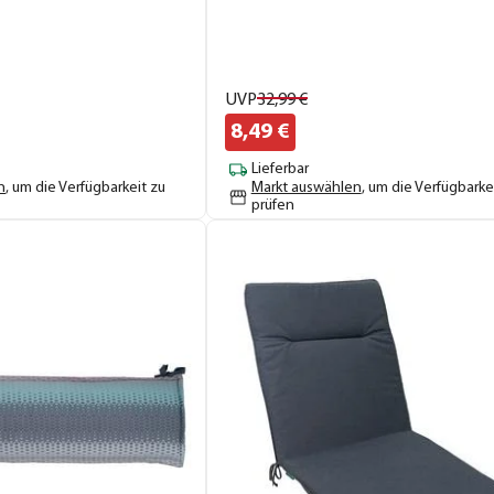
UVP
32,
99
€
8,
49
€
Lieferbar
n
, um die Verfügbarkeit zu
Markt auswählen
, um die Verfügbarke
prüfen