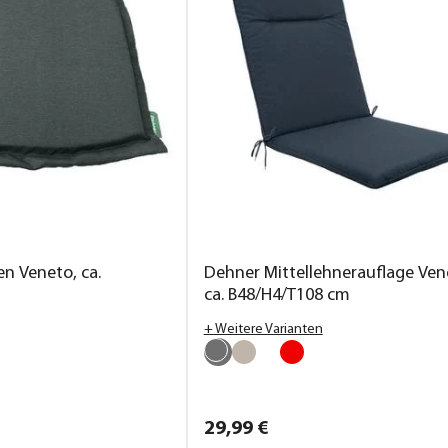
en Veneto, ca.
Dehner Mittellehnerauflage Ven
ca. B48/H4/T108 cm
+ Weitere Varianten
29,
99
€