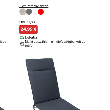
+ Weitere Varianten
UVP
32,
99
€
24,
99
€
Lieferbar
it zu
Markt auswählen
, um die Verfügbarkeit zu
prüfen