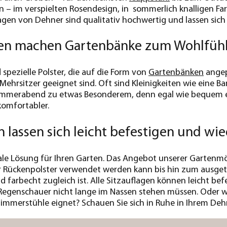
en – im verspielten Rosendesign, in sommerlich knalligen F
en von Dehner sind qualitativ hochwertig und lassen sich l
en machen Gartenbänke zum Wohlfüh
spezielle Polster, die auf die Form von
Gartenbänken
angep
er Mehrsitzer geeignet sind. Oft sind Kleinigkeiten wie ein
mmerabend zu etwas Besonderem, denn egal wie bequem ein
komfortabler.
n lassen sich leicht befestigen und wi
ale Lösung für Ihren Garten. Das Angebot unserer Gartenmöb
er Rückenpolster verwendet werden kann bis hin zum ausget
d farbecht zugleich ist. Alle Sitzauflagen können leicht be
Regenschauer nicht lange im Nassen stehen müssen. Oder wie
immerstühle eignet? Schauen Sie sich in Ruhe in Ihrem Deh