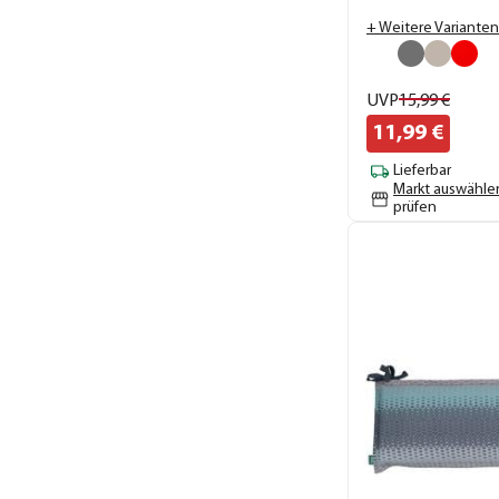
+ Weitere Varianten
UVP
15,
99
€
11,
99
€
Lieferbar
Markt auswähle
prüfen