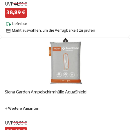
UVP
44,
95
€
38,
89
€
Lieferbar
Markt auswählen
, um die Verfügbarkeit zu prüfen
Siena Garden Ampelschirmhülle AquaShield
+ Weitere Varianten
UVP
39,
95
€