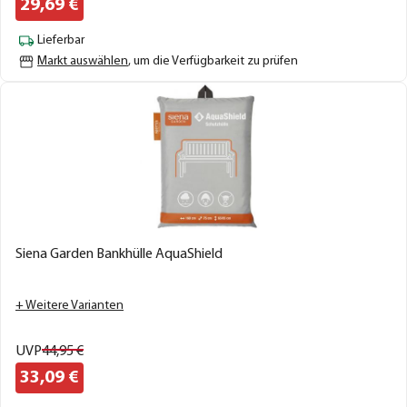
29,
69
€
Lieferbar
Markt auswählen
, um die Verfügbarkeit zu prüfen
Siena Garden Bankhülle AquaShield
+ Weitere Varianten
UVP
44,
95
€
33,
09
€