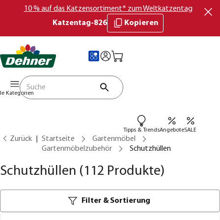
10 % auf das Katzensortiment* zum Weltkatzentag
Katzentag-826
Kopieren
lle Kategorien
Tipps & Trends
Angebote
SALE
Zurück
Startseite
Gartenmöbel
Gartenmöbelzubehör
Schutzhüllen
Schutzhüllen
(112 Produkte)
Filter & Sortierung