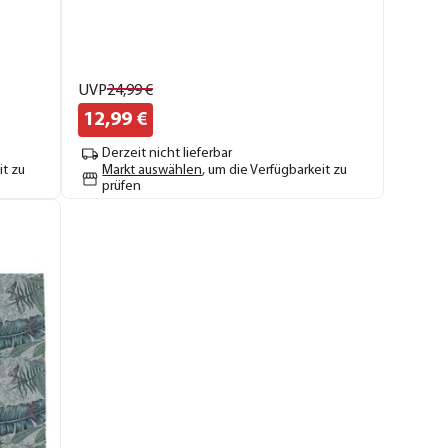
UVP
24,
99
€
12,
99
€
Derzeit nicht lieferbar
it zu
Markt auswählen
, um die Verfügbarkeit zu
prüfen