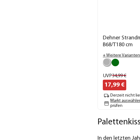
Dehner Strandm
B68/T180 cm
+ Weitere Varianten
UVP
34,
99
€
17,
99
€
Derzeit nicht li
Markt auswähle
prüfen
Palettenki
In den letzten Ja