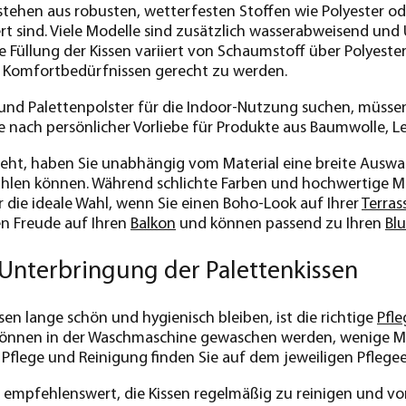
stehen aus robusten, wetterfesten Stoffen wie Polyester od
ert sind. Viele Modelle sind zusätzlich wasserabweisend u
e Füllung der Kissen variiert von Schaumstoff über Polyeste
n Komfortbedürfnissen gerecht zu werden.
nd Palettenpolster für die Indoor-Nutzung suchen, müssen 
e nach persönlicher Vorliebe für Produkte aus Baumwolle, L
eht, haben Sie unabhängig vom Material eine breite Auswahl
en können. Während schlichte Farben und hochwertige Mate
r die ideale Wahl, wenn Sie einen Boho-Look auf Ihrer
Terras
n Freude auf Ihren
Balkon
und können passend zu Ihren
Bl
Unterbringung der Palettenkissen
sen lange schön und hygienisch bleiben, ist die richtige
Pfle
nnen in der Waschmaschine gewaschen werden, wenige Mo
Pflege und Reinigung finden Sie auf dem jeweiligen Pflegee
all empfehlenswert, die Kissen regelmäßig zu reinigen und