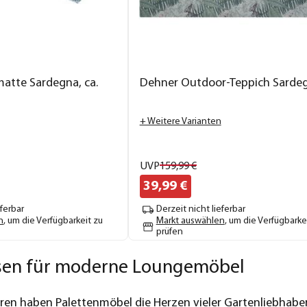
atte Sardegna, ca.
Dehner Outdoor-Teppich Sarde
+ Weitere Varianten
UVP
159,
99
€
39,
99
€
eferbar
Derzeit nicht lieferbar
n
, um die Verfügbarkeit zu
Markt auswählen
, um die Verfügbarke
prüfen
ssen für moderne Loungemöbel
hren haben Palettenmöbel die Herzen vieler Gartenliebhabe