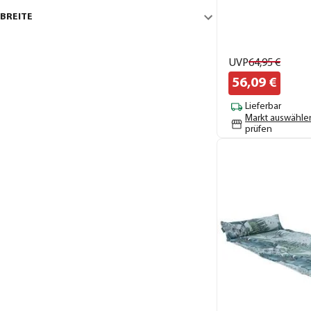
BREITE
UVP
64,
95
€
56,
09
€
Lieferbar
Markt auswähle
prüfen