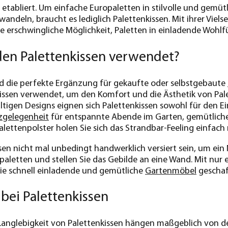
tabliert. Um einfache Europaletten in stilvolle und gemüt
andeln, braucht es lediglich Palettenkissen. Mit ihrer Viel
ne erschwingliche Möglichkeit, Paletten in einladende Wohl
en Palettenkissen verwendet?
nd die perfekte Ergänzung für gekaufte oder selbstgebaute
kissen verwendet, um den Komfort und die Ästhetik von Pa
ltigen Designs eignen sich Palettenkissen sowohl für den Ei
zgelegenheit
für entspannte Abende im Garten, gemütliche 
Palettenpolster holen Sie sich das Strandbar-Feeling einfac
sen nicht mal unbedingt handwerklich versiert sein, um ein
paletten und stellen Sie das Gebilde an eine Wand. Mit n
ie schnell einladende und gemütliche
Gartenmöbel
geschaff
 bei Palettenkissen
Langlebigkeit von Palettenkissen hängen maßgeblich von d