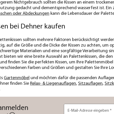
ngerem Nichtgebrauch sollten die Kissen an einem trockenen
utzung gedacht und dementsprechend wasserfest ist. Ein z
schen oder Abdeckungen
kann die Lebensdauer der Palette
sen bei Dehner kaufen
ettenkissen sollten mehrere Faktoren berücksichtigt werd
htig, auf die Größe und die Dicke der Kissen zu achten, um
chwertige Materialien und eine sorgfältige Verarbeitung sind
 bieten wir eine breite Auswahl an Palettenkissen, die d
 und finden Sie die perfekten Kissen, um Ihre Palettenmöbel 
 verschiedenen Farben und Größen und gestalten Sie Ihre Lou
ts
Gartenmöbel
und möchten dafür die passenden Auflagen 
ehner finden Sie
Relax- & Liegenauflagen
,
Sitzauflagen
,
Sitzk
.
 anmelden
E-Mail-Adresse eingeben
*