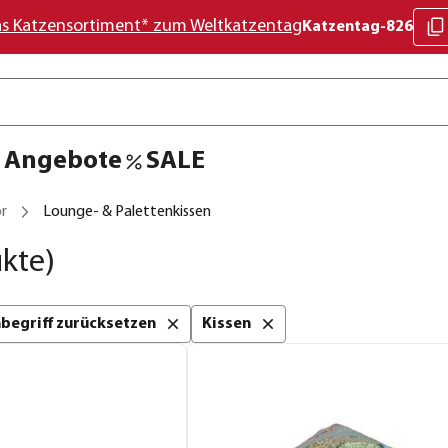
as Katzensortiment* zum Weltkatzentag
Katzentag-826
Angebote
SALE
r
Lounge- & Palettenkissen
kte)
chbegriff zurücksetzen
Kissen