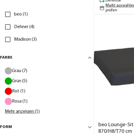
Lieferbar
Markt auswähle
prüfen
beo (1)
Dehner (4)
Madison (3)
FARBE
Grau (7)
Grün (5)
Rot (1)
Rosa (1)
Mehr anzeigen (1)
beo Lounge-Sit
FORM
B70/H8/T70 cm