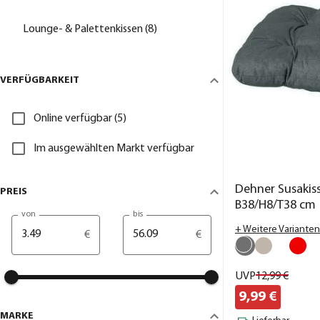
Lounge- & Palettenkissen (8)
VERFÜGBARKEIT
Online verfügbar (5)
Im ausgewählten Markt verfügbar
Dehner Susakiss
PREIS
B38/H8/T38 cm
von
bis
+ Weitere Varianten
€
€
UVP
12,
99
€
9,
99
€
MARKE