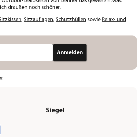
len Outdoor-Dekokissen von Dehner das gewisse Etwas.
sich draußen noch schöner.
Sitzkissen
,
Sitzauflagen
,
Schutzhüllen
sowie
Relax- und
Anmelden
r.
Siegel