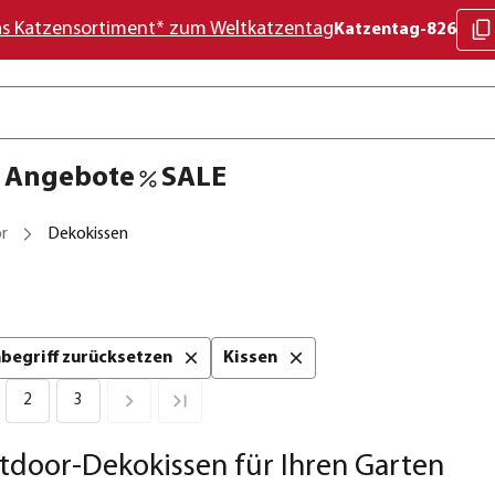
as Katzensortiment* zum Weltkatzentag
Katzentag-826
Angebote
SALE
r
Dekokissen
chbegriff zurücksetzen
Kissen
2
3
utdoor-Dekokissen für Ihren Garten