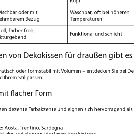
Kopf
ischbar oder mit
Waschbar, oft bei höheren
ehmbarem Bezug
Temperaturen
voll, farbenfroh,
Funktional und schlicht
ukturgebend
n von Dekokissen für draußen gibt es
ratisch oder formstabil mit Volumen – entdecken Sie bei De
Ihrem Stil passen.
mit flacher Form
zen dezente Farbakzente und eignen sich hervorragend als
e:
Aosta, Trentino, Sardegna