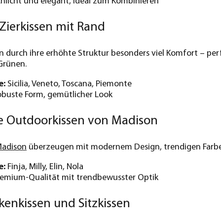
hlicht und elegant, ideal zum Kombinieren
Zierkissen mit Rand
en durch ihre erhöhte Struktur besonders viel Komfort – pe
Grünen.
e:
Sicilia, Veneto, Toscana, Piemonte
buste Form, gemütlicher Look
 Outdoorkissen von Madison
adison
überzeugen mit modernem Design, trendigen Farb
e:
Finja, Milly, Elin, Nola
emium-Qualität mit trendbewusster Optik
enkissen und Sitzkissen