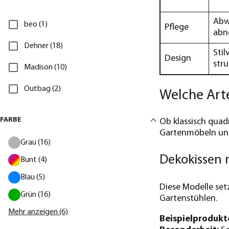
Abw
beo (1)
Pflege
abn
Dehner (18)
Stil
Design
str
Madison (10)
Outbag (2)
Welche Arte
FARBE
Ob klassisch quad
Gartenmöbeln und 
Grau (16)
Dekokissen 
Bunt (4)
Blau (5)
Diese Modelle set
Grün (16)
Gartenstühlen.
Mehr anzeigen (6)
Beispielprodukt