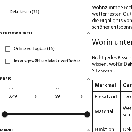
Wohnzimmer-Feelin
Dekokissen (31)
wetterfesten Outd
die Highlights vo
schöner entspann
VERFÜGBARKEIT
Worin unter
Online verfügbar (15)
Nicht jedes Kissen
Im ausgewählten Markt verfügbar
wissen, wofür Deko
Sitzkissen:
PREIS
Merkmal
Gar
von
bis
Einsatzort
Terr
€
€
Wet
Material
sch
Funktion
Dek
MARKE