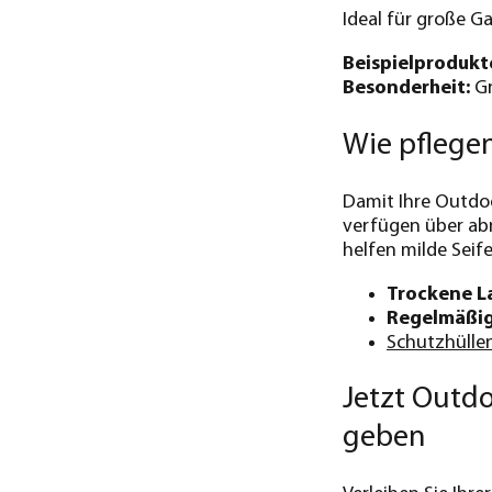
Ideal für große G
Beispielprodukt
Besonderheit:
Gr
Wie pflegen
Damit Ihre Outdoor
verfügen über ab
helfen milde Seif
Trockene L
Regelmäßig
Schutzhülle
Jetzt Outdo
geben