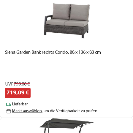
Siena Garden Bank rechts Corido, 88 x 136 x 83 cm
UVP
799,
00
€
719,
09
€
Lieferbar
Markt auswählen
, um die Verfügbarkeit zu prüfen