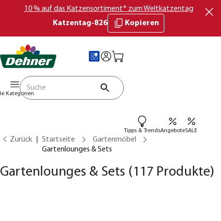
10 % auf das Katzensortiment* zum Weltkatzentag
Katzentag-826
Kopieren
lle Kategorien
Tipps & Trends
Angebote
SALE
Zurück
Startseite
Gartenmöbel
Gartenlounges & Sets
Gartenlounges & Sets
(117 Produkte)