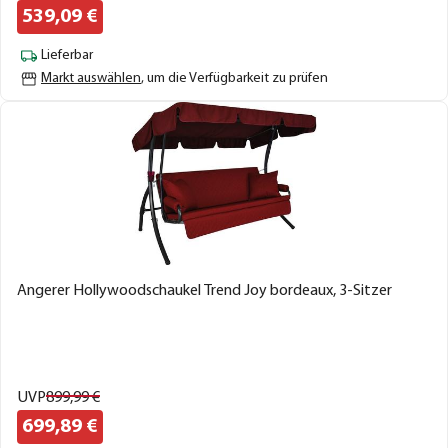
539,
09
€
Lieferbar
Markt auswählen
, um die Verfügbarkeit zu prüfen
Angerer Hollywoodschaukel Trend Joy bordeaux, 3-Sitzer
UVP
899,
99
€
699,
89
€