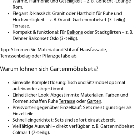
Wärme, Harmonie und Geselligkeit – z. B. Geflecht-Lounge
Rom.
Elegant & klassisch: Granit oder Hartholz für Ruhe und
Hochwertigkeit – z. B. Granit-Gartenmöbelset (3-teilig)
Terrasse
.
Kompakt & funktional: Für
Balkone
oder Stadtgärten – z. B.
Dehner Balkonset Oslo (3-teilig).
Tipp: Stimmen Sie Material und Stil auf Hausfassade,
Terrassenbelag
oder
Pflanzgefäße
ab.
Warum lohnen sich Gartenmöbelsets?
Sinnvolle Komplettlösung: Tisch und Sitzmöbel optimal
aufeinander abgestimmt.
Einheitlicher Look: Abgestimmte Materialien, Farben und
Formen schaffen Ruhe
Terrasse
oder
Garten
.
Preisvorteil gegenüber Einzelkauf: Sets meist günstiger als
Einzelteile.
Schnell eingerichtet: Sets sind sofort einsatzbereit.
Vielfältige Auswahl – direkt verfügbar: z. B. Gartenmöbelset
Colmar 1 (7-teilig).