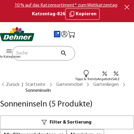
10 % auf das Katzensortiment* zum Weltkatzentag
Katzentag-826
Kopieren
lle Kategorien
Tipps & Trends
Angebote
SALE
Zurück
Startseite
Gartenmöbel
Gartenliegen
Sonneninseln
Sonneninseln
(5 Produkte)
Filter & Sortierung