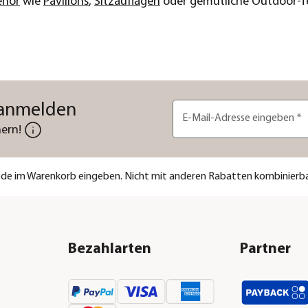
ehör
wie
Pavillons
,
Sitzauflagen
oder gemütliche Outdoor-Te
 anmelden
E-Mail-Adresse eingeben
*
ern!
code im Warenkorb eingeben. Nicht mit anderen Rabatten kombinierba
Bezahlarten
Partner