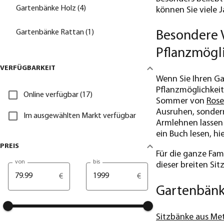
Gartenbänke Holz (4)
können Sie viele 
Gartenbänke Rattan (1)
Besondere V
Pflanzmögl
VERFÜGBARKEIT
Wenn Sie Ihren G
Pflanzmöglichkeit
Online verfügbar (17)
Sommer von
Ros
Ausruhen, sondern
Im ausgewählten Markt verfügbar
Armlehnen lassen 
ein Buch lesen, h
PREIS
Für die ganze Fami
von
bis
dieser breiten Sit
€
€
Gartenbänk
Sitzbänke aus Met