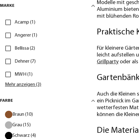
Modelle mit gesc
MARKE
Aluminium bieten 
mit blühenden Ro
Acamp (1)
Praktische 
Angerer (1)
Für kleinere Gärte
Bellissa (2)
leicht aufstellen
Dehner (7)
Grillparty
oder als
MWH (1)
Gartenbänke
Mehr anzeigen (3)
Auch die Kleinen 
ein Picknick im G
FARBE
wetterfesten Mate
können die Kleine
Braun (10)
Grau (15)
Die Materia
Schwarz (4)