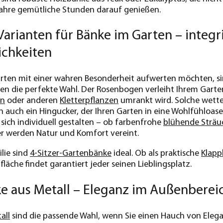
Jahre gemütliche Stunden darauf genießen.
arianten für Bänke im Garten – integ
ichkeiten
arten mit einer wahren Besonderheit aufwerten möchten, s
en die perfekte Wahl. Der Rosenbogen verleiht Ihrem Gart
en
oder anderen
Kletterpflanzen
umrankt wird. Solche wette
 auch ein Hingucker, der Ihren Garten in eine Wohlfühloas
sich individuell gestalten – ob farbenfrohe
blühende Sträu
ier werden Natur und Komfort vereint.
lie sind
4-Sitzer-Gartenbänke
ideal. Ob als praktische
Klapp
zfläche findet garantiert jeder seinen Lieblingsplatz.
e aus Metall – Eleganz im Außenberei
all
sind die passende Wahl, wenn Sie einen Hauch von Elegan