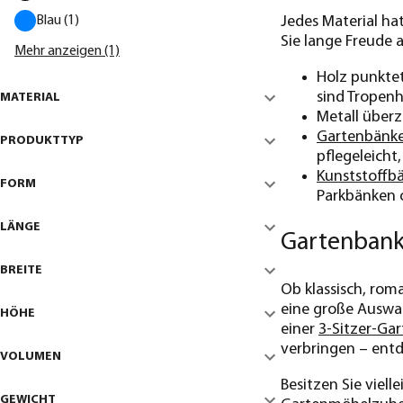
Blau (1)
Jedes Material hat
Sie lange Freude 
Mehr anzeigen (1)
Holz punkte
sind Tropenh
MATERIAL
Metall überz
Gartenbänke
PRODUKTTYP
pflegeleicht,
Kunststoffb
FORM
Parkbänken o
LÄNGE
Gartenbank
BREITE
Ob klassisch, rom
eine große Auswahl
HÖHE
einer
3-Sitzer-Ga
verbringen – entd
VOLUMEN
Besitzen Sie viel
GEWICHT