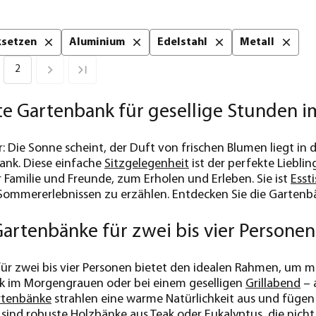
cksetzen
Aluminium
Edelstahl
Metall
2
te Gartenbank für gesellige Stunden 
or: Die Sonne scheint, der Duft von frischen Blumen liegt in 
ank. Diese einfache
Sitzgelegenheit
ist der perfekte Liebli
 Familie und Freunde, zum Erholen und Erleben. Sie ist
Esst
ommererlebnissen zu erzählen. Entdecken Sie die Garten
Gartenbänke für zwei bis vier Personen
ür zwei bis vier Personen bietet den idealen Rahmen, um mi
k im Morgengrauen oder bei einem geselligen
Grillabend
– 
rtenbänke
strahlen eine warme Natürlichkeit aus und fügen 
 sind robuste Holzbänke aus Teak oder Eukalyptus, die nicht