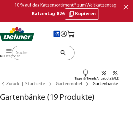
10 % auf das Katzensortiment* zum Weltkatzentag
Katzentag-826
Kopieren
lle Kategorien
Tipps & Trends
Angebote
SALE
Zurück
Startseite
Gartenmöbel
Gartenbänke
Gartenbänke
(19 Produkte)