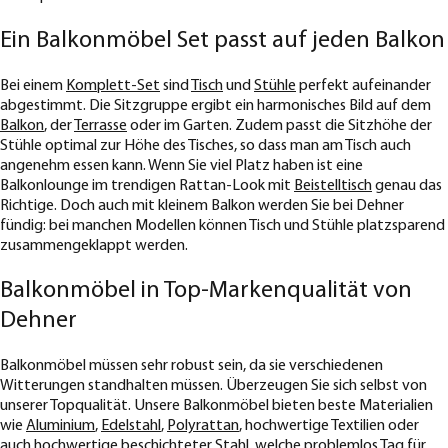
Ein Balkonmöbel Set passt auf jeden Balkon
Bei einem
Komplett-Set
sind
Tisch
und
Stühle
perfekt aufeinander
abgestimmt. Die Sitzgruppe ergibt ein harmonisches Bild auf dem
Balkon
, der
Terrasse
oder im Garten. Zudem passt die Sitzhöhe der
Stühle optimal zur Höhe des Tisches, so dass man am Tisch auch
angenehm essen kann. Wenn Sie viel Platz haben ist eine
Balkonlounge im trendigen Rattan-Look mit
Beistelltisch
genau das
Richtige. Doch auch mit kleinem Balkon werden Sie bei Dehner
fündig: bei manchen Modellen können Tisch und Stühle platzsparend
zusammengeklappt werden.
Balkonmöbel in Top-Markenqualität von
Dehner
Balkonmöbel müssen sehr robust sein, da sie verschiedenen
Witterungen standhalten müssen. Überzeugen Sie sich selbst von
unserer Topqualität. Unsere Balkonmöbel bieten beste Materialien
wie
Aluminium
,
Edelstahl
,
Polyrattan
, hochwertige Textilien oder
auch hochwertige beschichteter Stahl, welche problemlos Tag für