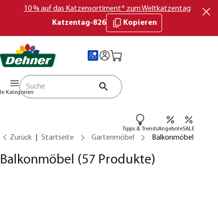
10 % auf das Katzensortiment* zum Weltkatzentag
Katzentag-826
Kopieren
lle Kategorien
Tipps & Trends
Angebote
SALE
Zurück
Startseite
Gartenmöbel
Balkonmöbel
Balkonmöbel
(57 Produkte)